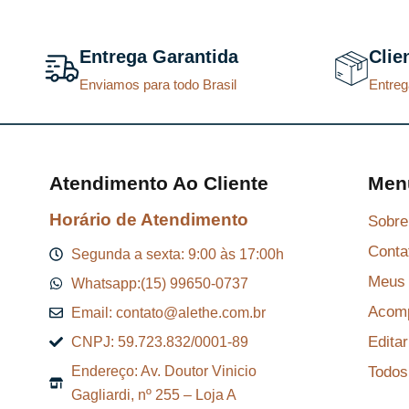
u
a
Entrega Garantida
Clie
l
Enviamos para todo Brasil
Entreg
é
:
R
$
Atendimento Ao Cliente
Men
Horário de Atendimento
Sobre
8
Conta
7
Segunda a sexta: 9:00 às 17:00h
,
Meus 
Whatsapp:(15) 99650-0737
2
Acomp
Email: contato@alethe.com.br
9
Edita
CNPJ: 59.723.832/0001-89
.
Todos
Endereço: Av. Doutor Vinicio
Gagliardi, nº 255 – Loja A