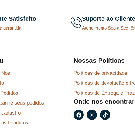
i
u
i
u
g
a
g
a
nte Satisfeito
Suporte ao Client
i
l
i
l
a garantida
Atendimento Seg a Sex: 9:
n
é
n
é
a
:
a
:
l
R
l
R
e
$
e
$
u
Nossas Políticas
r
r
 Nós
Politicas de privacidade
a
8
a
8
to
Politicas de devolução e tr
:
7
:
7
R
,
R
,
Pedidos
Politicas de Entrega e Pra
Onde nos encontrar
$
2
$
2
anhe seus pedidos
9
9
F
I
T
r cadastro
a
n
i
9
.
9
.
c
s
k
 os Produtos
e
t
t
6
6
b
a
o