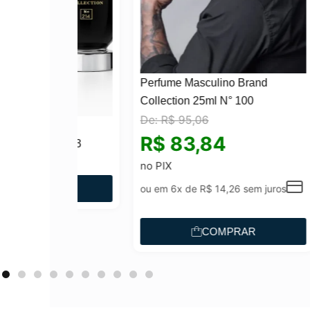
Perfume Masculino Brand
Collection 25ml N° 100
De:
R$
95,06
Brand
Perf
R$
83,84
214/813
Coll
O
29
R$
9
no PIX
p
AR
ou em 6x de
R$
14,26
sem juros
r
e
COMPRAR
ç
o
a
t