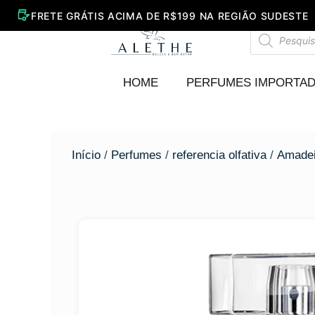
Ir
para
Pesquisar
o
produtos
conteúdo
HOME
PERFUMES IMPORTA
Início
/
Perfumes
/
referencia olfativa
/
Amadei