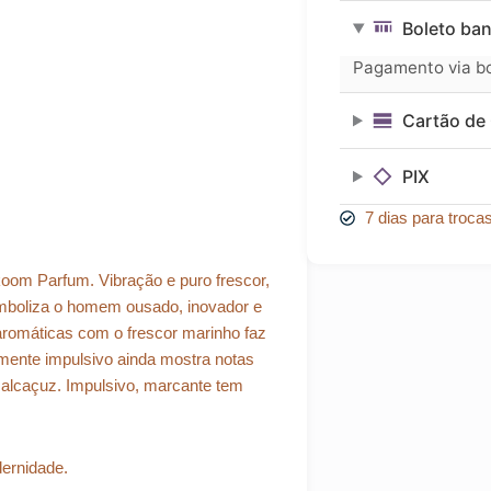
era:
é:
100ML
Boleto ban
EDT
R$ 135,79.
R$ 122,21.
Lonkoom
Pagamento via bol
quantidade
Cartão de 
PIX
7 dias para troca
koom Parfum. Vibração e puro frescor,
imboliza o homem ousado, inovador e
romáticas com o frescor marinho faz
mente impulsivo ainda mostra notas
alcaçuz. Impulsivo, marcante tem
dernidade.