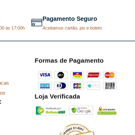
i
u
g
a
e
Pagamento Seguro
i
l
00 ás 17:00h
Aceitamos cartão, pix e boleto
n
é
a
:
l
R
e
$
Formas de Pagamento
r
a
8
ocas
:
7
R
,
zos
Loja Verificada
:
$
2
9
9
.
6