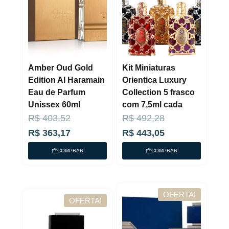
Amber Oud Gold
Kit Miniaturas
Edition Al Haramain
Orientica Luxury
Eau de Parfum
Collection 5 frasco
Unissex 60ml
com 7,5ml cada
O
O
O
O
R$
403,52
R$
492,28
p
p
p
p
R$
363,17
R$
443,05
r
r
r
r
COMPRAR
COMPRAR
e
e
e
e
ç
ç
ç
ç
o
o
o
o
OFERTA!
OFERTA!
a
o
a
o
t
r
t
r