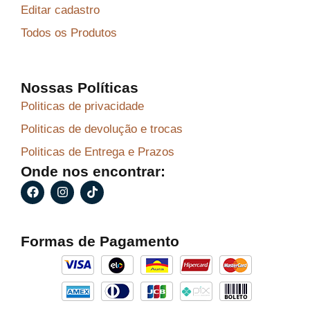
Editar cadastro
Todos os Produtos
Nossas Políticas
Politicas de privacidade
Politicas de devolução e trocas
Politicas de Entrega e Prazos
Onde nos encontrar:
F
I
T
a
n
i
c
s
k
e
t
t
b
a
o
Formas de Pagamento
o
g
k
o
r
k
a
m