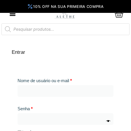
Ir
para
0
Car
o
conteúdo
Pesquisar
produtos
Obrigatório
Obrigatório
Obrigatório
Entrar
Nome de usuário ou e-mail
*
Senha
*