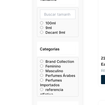
100ml
9ml
Decant 9ml
Categorias
–
21
Brand Collection
Ea
Feminino
R
Masculino
Perfumes Árabes
Perfumes
Importados
referencia
olfativa