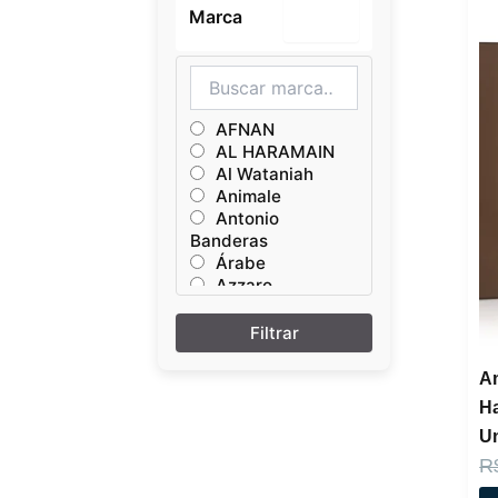
Marca
–
AFNAN
AL HARAMAIN
Al Wataniah
Animale
Antonio
Banderas
Árabe
Azzaro
Brand Collection
Britney Spears
Calvin Klein
Carolina Herrera
Am
Chanel
H
Chloé
U
Delina
Dior
R
Dolce & Gabbana