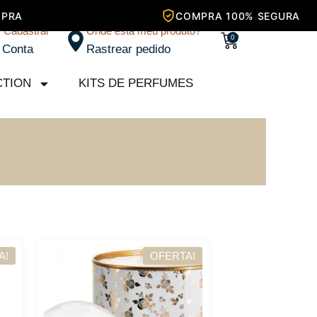
/ Cadastrar
Onde está meu produto?
Carrinho
0
 Conta
Rastrear pedido
CTION
KITS DE PERFUMES
A!
OFERTA!