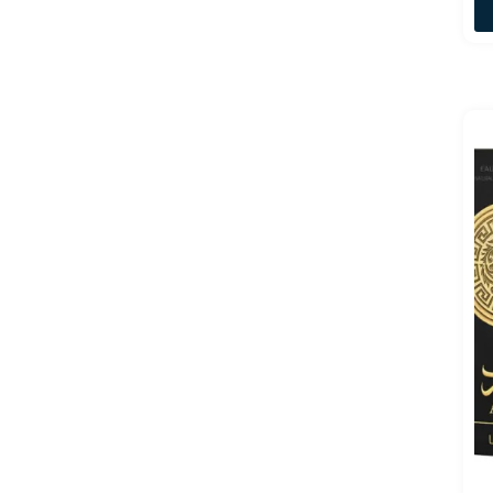
Dream Brand
Collection
Ferrari
Gabriela Sabatini
Giorgio Armani
Givenchy
Gres
Jacques Bogart
Jean Paul
Joop
King Brand
Collection
L’AVENTURE
Lady Griffe
Lancôme
LATAFFA
LONKOOM
MAISON
ALHAMBRA
Marina de
Bourbon
Mont'Anne