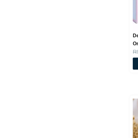
De
Or
R