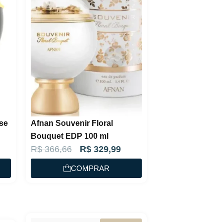
se
Afnan Souvenir Floral
Bouquet EDP 100 ml
O
O
R$
366,66
R$
329,99
p
p
COMPRAR
r
r
e
e
ç
ç
o
o