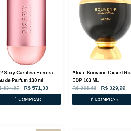
2 Sexy Carolina Herrera
Afnan Souvenir Desert Ro
u de Parfum 100 ml
EDP 100 ML
O
O
O
O
$
634,87
R$
571,38
R$
366,66
R$
329,99
p
p
p
p
COMPRAR
COMPRAR
r
r
r
r
e
e
e
e
ç
ç
ç
ç
o
o
o
o