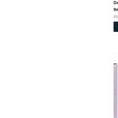
ORIENTICA
D
Paco Rabanne
9m
Prada
Ralph Lauren
R
Ted Lapidus
Thierry Mugler
Ulric de Varens
Yves Saint
Laurent