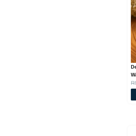
De
W
R