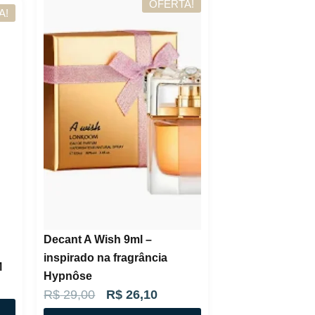
OFERTA!
A!
o
a
r
t
i
u
g
a
i
l
n
é
a
:
l
R
e
$
r
a
3
Decant A Wish 9ml –
:
2
inspirado na fragrância
R
9
M
Hypnôse
$
,
O
O
R$
29,00
R$
26,10
9
p
p