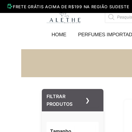
Ir
para
Pesquisar
o
produtos
conteúdo
HOME
PERFUMES IMPORTA
FILTRAR
❯
PRODUTOS
Tamanho
–