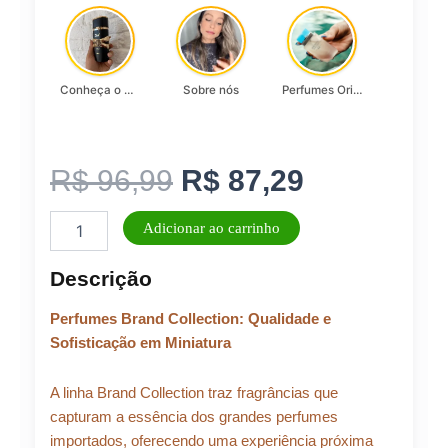
Conheça o Asad, da Lattafa…
Sobre nós
Perfumes Originais
O
O
R$
96,99
R$
87,29
Perfume
preço
preço
Adicionar ao carrinho
Feminino
Brand
original
atual
Descrição
Collection
25ml
era:
é:
Perfumes Brand Collection: Qualidade e
N°
138
Sofisticação em Miniatura
quantidade
R$ 96,99.
R$ 87,29.
A linha Brand Collection traz fragrâncias que
capturam a essência dos grandes perfumes
importados, oferecendo uma experiência próxima