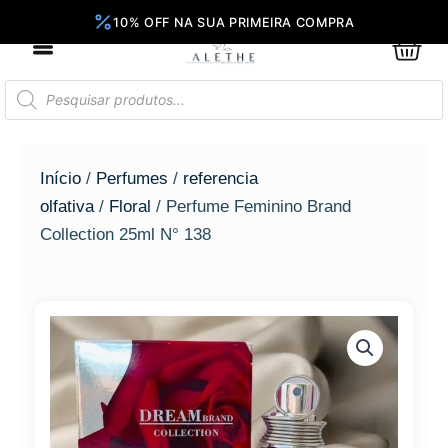
Ir
para
0
Car
o
conteúdo
Pesquisar
produtos
Início
/
Perfumes
/
referencia
olfativa
/
Floral
/ Perfume Feminino Brand
Collection 25ml N° 138