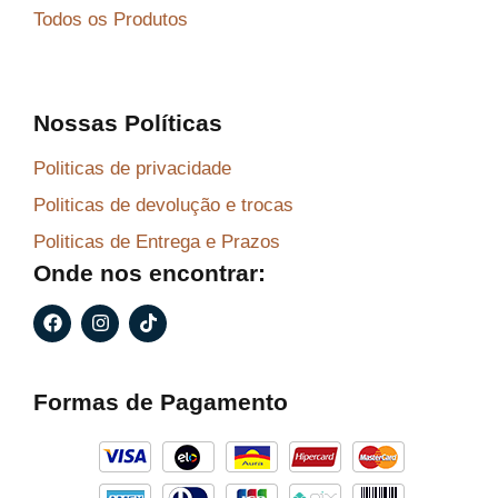
Todos os Produtos
Nossas Políticas
Politicas de privacidade
Politicas de devolução e trocas
Politicas de Entrega e Prazos
Onde nos encontrar:
F
I
T
a
n
i
c
s
k
e
t
t
b
a
o
Formas de Pagamento
o
g
k
o
r
k
a
m