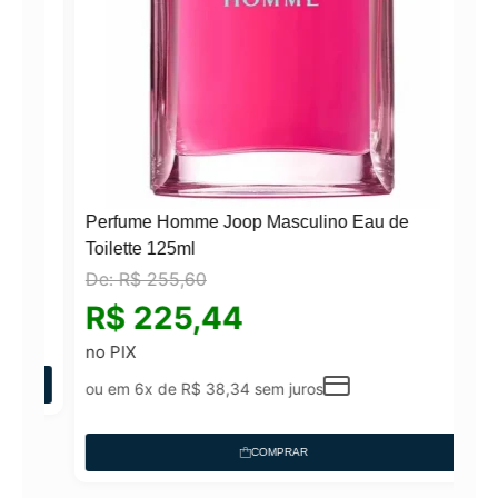
Perfume Homme Joop Masculino Eau de
Toilette 125ml
De:
R$
255,60
N°
R$
225,44
no PIX
ou em 6x de
R$
38,34
sem juros
COMPRAR