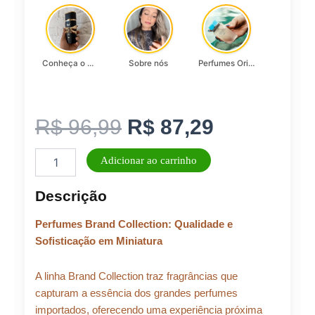
Conheça o Asad, da Lattafa…
Sobre nós
Perfumes Originais
O
O
R$
96,99
R$
87,29
Perfume
preço
preço
Adicionar ao carrinho
Feminino
Brand
original
atual
Descrição
Collection
25ml
era:
é:
Perfumes Brand Collection: Qualidade e
N°
177/811
Sofisticação em Miniatura
quantidade
R$ 96,99.
R$ 87,29.
A linha Brand Collection traz fragrâncias que
capturam a essência dos grandes perfumes
importados, oferecendo uma experiência próxima