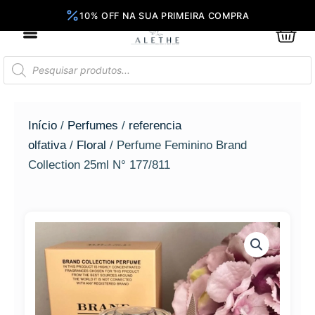
Ir
para
0
Car
o
conteúdo
Pesquisar
produtos
Início
/
Perfumes
/
referencia
olfativa
/
Floral
/ Perfume Feminino Brand
Collection 25ml N° 177/811