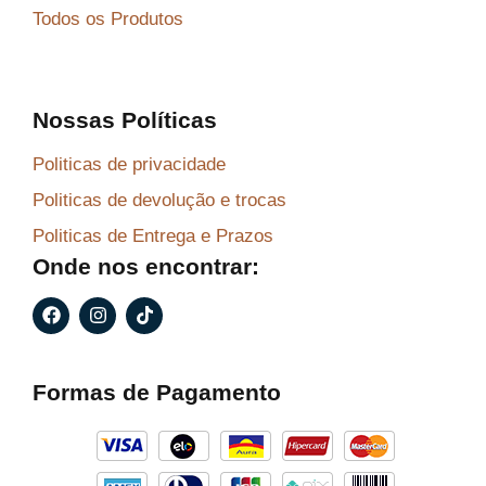
Todos os Produtos
Nossas Políticas
Politicas de privacidade
Politicas de devolução e trocas
Politicas de Entrega e Prazos
Onde nos encontrar:
F
I
T
a
n
i
c
s
k
e
t
t
b
a
o
Formas de Pagamento
o
g
k
o
r
k
a
m