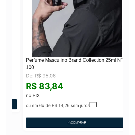
Perfume Masculino Brand Collection 25ml N°
100
De:
R$
95,06
N°
R$
83,84
no PIX
ou em 6x de
R$
14,26
sem juros
COMPRAR