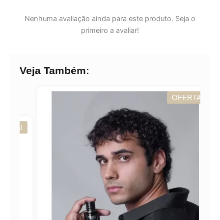
Nenhuma avaliação ainda para este produto. Seja o
primeiro a avaliar!
Veja Também:
OFERTA!
A!