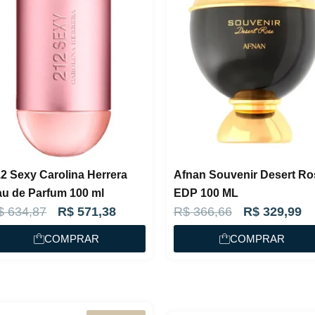
2 Sexy Carolina Herrera
Afnan Souvenir Desert Ro
u de Parfum 100 ml
EDP 100 ML
O
O
O
O
$
634,87
R$
571,38
R$
366,66
R$
329,99
p
p
p
p
COMPRAR
COMPRAR
r
r
r
r
e
e
e
e
ç
ç
ç
ç
o
o
o
o