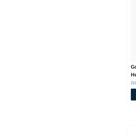
Go
He
R