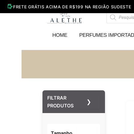
Ir
para
Pesquisar
o
produtos
conteúdo
HOME
PERFUMES IMPORTA
FILTRAR
❯
PRODUTOS
Tamanho
–