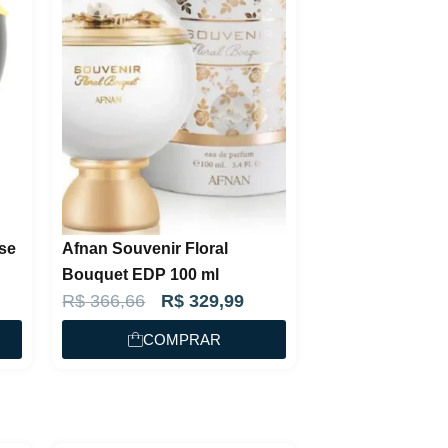
se
Afnan Souvenir Floral
Bouquet EDP 100 ml
O
O
R$
366,66
R$
329,99
p
p
COMPRAR
r
r
e
e
ç
ç
o
o