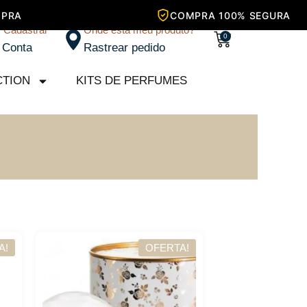
/ Cadastrar
Onde está meu produto?
Carrinho
0
 Conta
Rastrear pedido
CTION
KITS DE PERFUMES
A!
OFERTA!