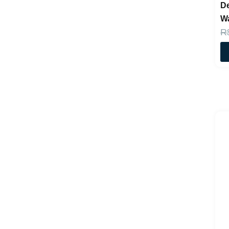
De
W
R