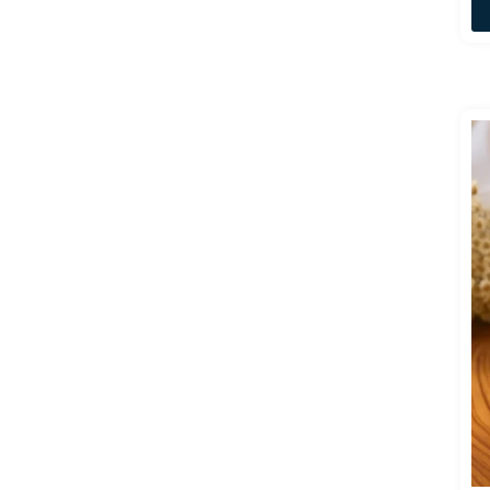
Lancôme
LATAFFA
LONKOOM
MAISON
ALHAMBRA
Marina de
Bourbon
Mont'Anne
ORIENTICA
Paco Rabanne
Prada
Ralph Lauren
Ted Lapidus
Thierry Mugler
Ulric de Varens
Yves Saint
Laurent