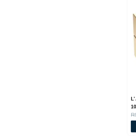
L
1
R