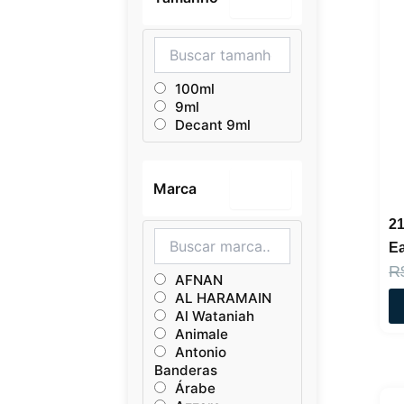
100ml
9ml
Decant 9ml
Marca
–
21
Ea
R
AFNAN
AL HARAMAIN
Al Wataniah
Animale
Antonio
Banderas
Árabe