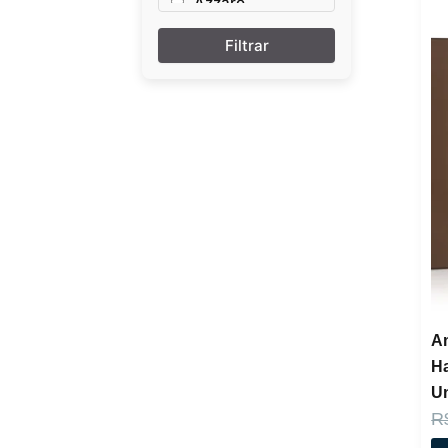
Azzaro
Brand Collection
Britney Spears
Calvin Klein
Carolina Herrera
Chanel
Chloé
Delina
Dior
Dolce & Gabbana
Dream Brand
Collection
Ferrari
Gabriela Sabatini
Giorgio Armani
Givenchy
Gres
Am
Jacques Bogart
Jean Paul
H
Joop
U
King Brand
R
Collection
L’AVENTURE