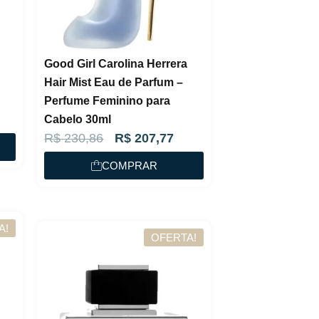
e
$
r
a
1
Good Girl Carolina Herrera
:
3
Hair Mist Eau de Parfum –
R
0
Perfume Feminino para
$
,
Cabelo 30ml
O
O
R$
230,86
R$
207,77
9
p
p
1
4
COMPRAR
r
r
4
.
e
e
5
ç
ç
,
A!
OFERTA!
o
o
4
o
a
9
r
t
.
i
u