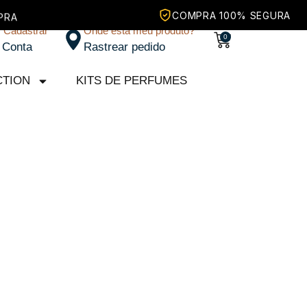
/ Cadastrar
Onde está meu produto?
Carrinho
0
 Conta
Rastrear pedido
CTION
KITS DE PERFUMES