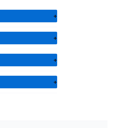
+
+
+
+