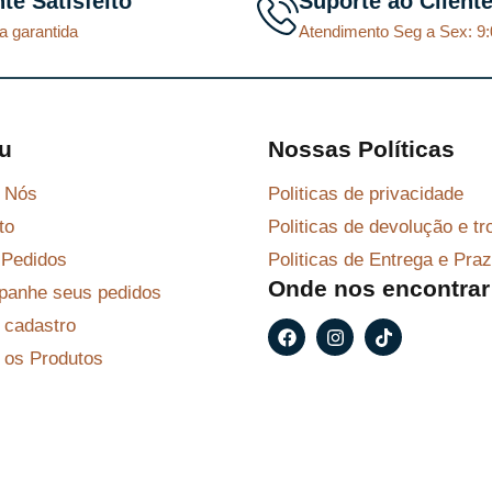
nte Satisfeito
Suporte ao Client
a garantida
Atendimento Seg a Sex: 9:
u
Nossas Políticas
 Nós
Politicas de privacidade
to
Politicas de devolução e tr
Pedidos
Politicas de Entrega e Pra
Onde nos encontrar
anhe seus pedidos
r cadastro
F
I
T
a
n
i
 os Produtos
c
s
k
e
t
t
b
a
o
o
g
k
o
r
k
a
m