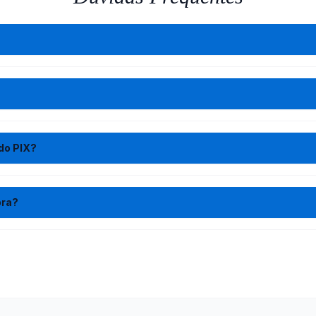
do PIX?
pra?