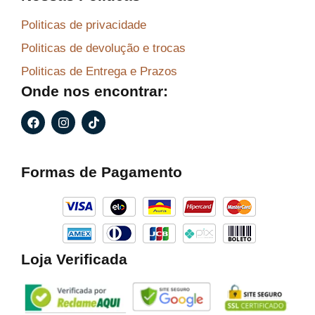
Politicas de privacidade
Politicas de devolução e trocas
Politicas de Entrega e Prazos
Onde nos encontrar:
F
I
T
a
n
i
c
s
k
e
t
t
b
a
o
Formas de Pagamento
o
g
k
o
r
k
a
m
Loja Verificada