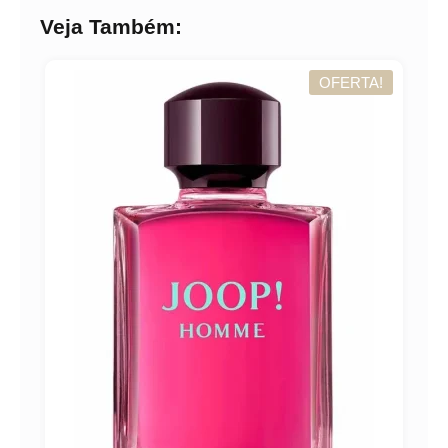
Veja Também:
OFERTA!
A!