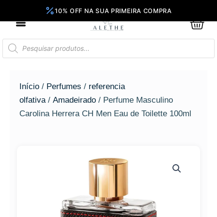
Ir
para
0
Car
o
conteúdo
Pesquisar
produtos
Início
/
Perfumes
/
referencia
olfativa
/
Amadeirado
/ Perfume Masculino
Carolina Herrera CH Men Eau de Toilette 100ml