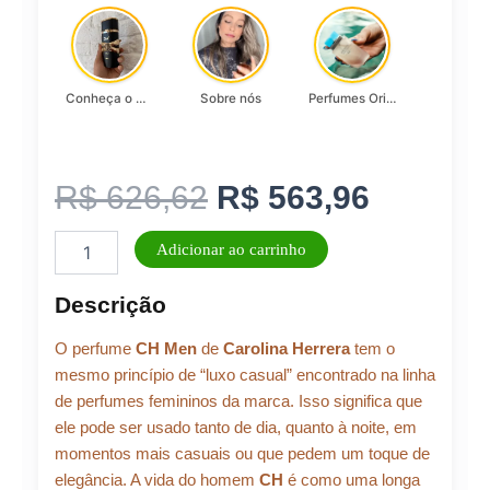
Conheça o Asad, da Lattafa…
Sobre nós
Perfumes Originais
O
O
R$
626,62
R$
563,96
Perfume
preço
preço
Adicionar ao carrinho
Masculino
Carolina
original
atual
Descrição
Herrera
CH
era:
é:
O perfume
CH Men
de
Carolina Herrera
tem o
Men
Eau
mesmo princípio de “luxo casual” encontrado na linha
de
de perfumes femininos da marca. Isso significa que
R$ 626,62.
R$ 563,
Toilette
ele pode ser usado tanto de dia, quanto à noite, em
100ml
momentos mais casuais ou que pedem um toque de
quantidade
elegância. A vida do homem
CH
é como uma longa