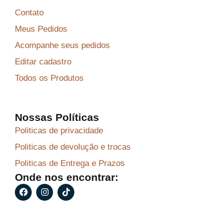
Contato
Meus Pedidos
Acompanhe seus pedidos
Editar cadastro
Todos os Produtos
Nossas Políticas
Politicas de privacidade
Politicas de devolução e trocas
Politicas de Entrega e Prazos
Onde nos encontrar:
F
I
T
a
n
i
c
s
k
e
t
t
b
a
o