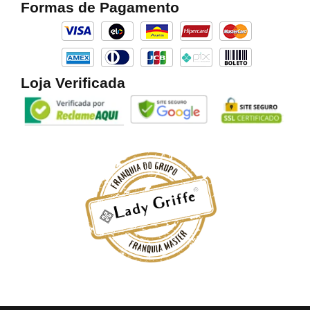
Formas de Pagamento
o
g
k
o
r
k
a
m
Loja Verificada