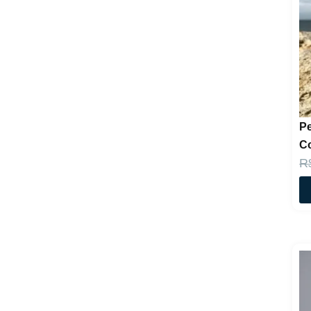
P
Co
R