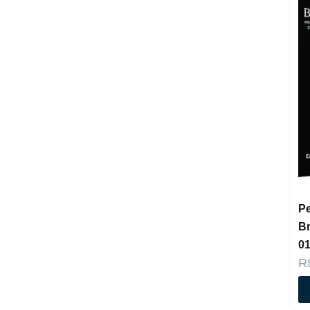
P
Br
01
R