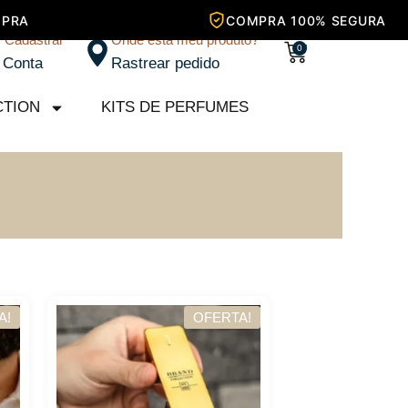
/ Cadastrar
Onde está meu produto?
Carrinho
0
 Conta
Rastrear pedido
CTION
KITS DE PERFUMES
A!
OFERTA!