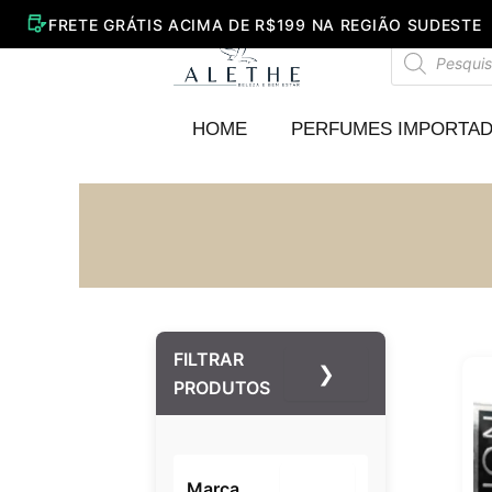
Ir
para
Pesquisar
o
produtos
conteúdo
HOME
PERFUMES IMPORTA
FILTRAR
❯
PRODUTOS
Marca
–