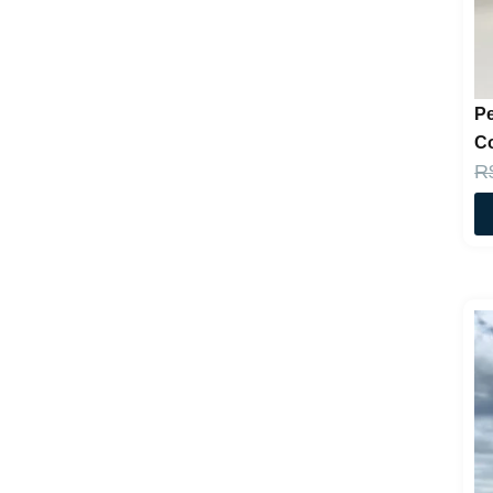
P
Co
R