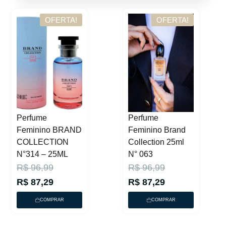
.
.
OFERTA!
OFERTA!
Perfume
Perfume
Feminino BRAND
Feminino Brand
COLLECTION
Collection 25ml
N°314 – 25ML
N° 063
O
O
O
O
R$
96,99
R$
96,99
p
p
p
p
R$
87,29
R$
87,29
r
r
r
r
COMPRAR
COMPRAR
e
e
e
e
ç
ç
ç
ç