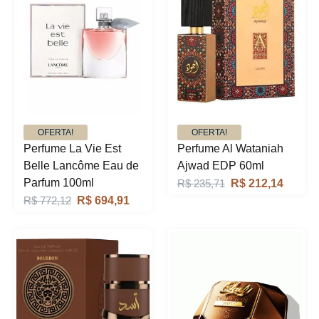
OFERTA!
OFERTA!
Perfume La Vie Est
Perfume Al Wataniah
Belle Lancôme Eau de
Ajwad EDP 60ml
O
O
Parfum 100ml
R$
235,71
R$
212,14
O
O
p
p
R$
772,12
R$
694,91
p
p
r
r
r
r
e
e
e
e
ç
ç
ç
ç
o
o
o
o
o
a
o
a
r
t
r
t
i
u