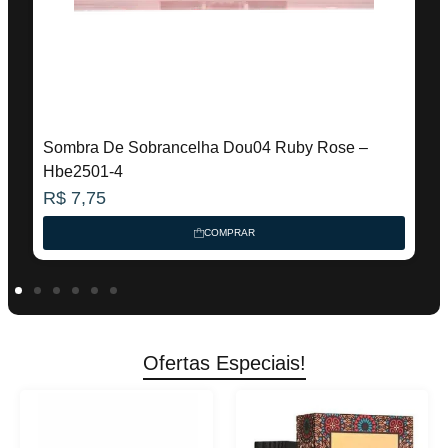
Sombra De Sobrancelha Dou04 Ruby Rose –
C
Hbe2501-4
R
R$
7,75
COMPRAR
Ofertas Especiais!