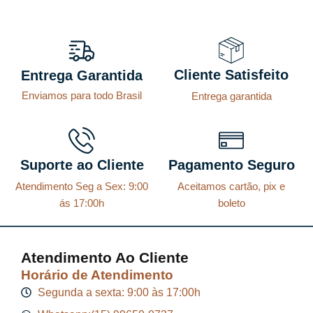
1
5
3
.
6
.
5
0
,
,
7
Cliente Satisfeito
Entrega Garantida
0
1
Enviamos para todo Brasil
5
.
Entrega garantida
.
Suporte ao Cliente
Pagamento Seguro
Atendimento Seg a Sex: 9:00
Aceitamos cartão, pix e
ás 17:00h
boleto
Atendimento Ao Cliente
Horário de Atendimento
Segunda a sexta: 9:00 às 17:00h