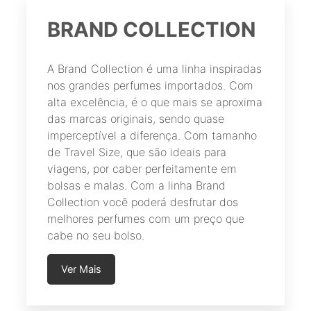
é
n
é
n
.
,
:
a
:
a
BRAND COLLECTION
2
R
l
R
l
3
$
e
$
e
A Brand Collection é uma linha inspiradas
.
r
r
nos grandes perfumes importados. Com
alta excelência, é o que mais se aproxima
5
a
5
a
das marcas originais, sendo quase
6
:
4
:
imperceptível a diferença. Com tamanho
3
R
9
R
de Travel Size, que são ideais para
,
$
,
$
viagens, por caber perfeitamente em
9
9
bolsas e malas. Com a linha Brand
Collection você poderá desfrutar dos
6
6
9
6
melhores perfumes com um preço que
.
2
.
1
cabe no seu bolso.
6
1
,
,
Ver Mais
6
1
2
0