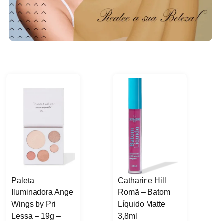
7
:
7
:
,
R
,
R
2
$
2
$
9
9
.
9
.
9
6
6
,
,
9
9
9
9
.
.
Paleta
Catharine Hill
Iluminadora Angel
Romã – Batom
Wings by Pri
Líquido Matte
Lessa – 19g –
3,8ml