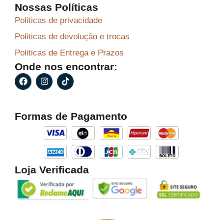
Nossas Políticas
Politicas de privacidade
Politicas de devolução e trocas
Politicas de Entrega e Prazos
Onde nos encontrar:
F
I
T
a
n
i
c
s
k
e
t
t
b
a
o
Formas de Pagamento
o
g
k
o
r
k
a
m
Loja Verificada