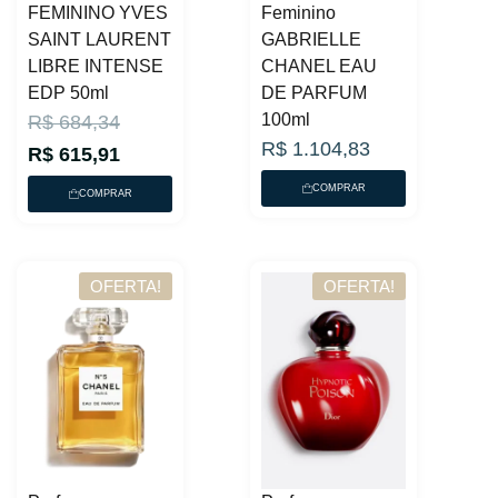
FEMININO YVES
Feminino
SAINT LAURENT
GABRIELLE
LIBRE INTENSE
CHANEL EAU
EDP 50ml
DE PARFUM
O
O
100ml
R$
684,34
R$
1.104,83
p
p
R$
615,91
r
r
COMPRAR
COMPRAR
e
e
ç
ç
o
o
OFERTA!
OFERTA!
a
o
t
r
u
i
a
g
l
i
é
n