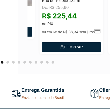
Eau de Toilette 125ml
Coll
De:
R$
255,60
De:
rand
R$
225,44
R$
12/ 806
O
29
no PIX
no P
p
AR
ou em 6x de
R$
38,34
sem juros
ou e
r
e
COMPRAR
ç
o
a
t
u
a
Entrega Garantida
Clie
l
Enviamos para todo Brasil
Entreg
é
: