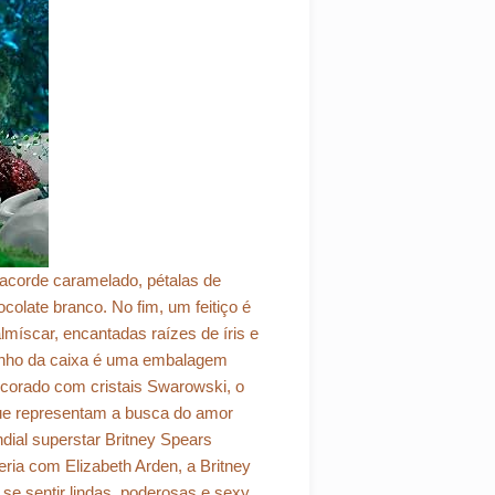
acorde caramelado, pétalas de
olate branco. No fim, um feitiço é
lmíscar, encantadas raízes de íris e
enho da caixa é uma embalagem
Decorado com cristais Swarowski, o
ue representam a busca do amor
ial superstar Britney Spears
ria com Elizabeth Arden, a Britney
e sentir lindas, poderosas e sexy.