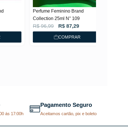
Perfume Feminino Brand
Collection 25ml N° 109
O
O
R$
96,99
R$
87,29
p
p
COMPRAR
r
r
e
e
ç
ç
o
o
o
a
r
t
i
u
g
a
e
Pagamento Seguro
i
l
00 ás 17:00h
Aceitamos cartão, pix e boleto
n
é
a
: