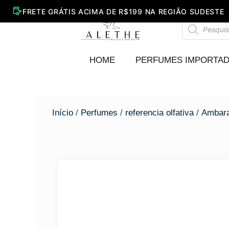
Ir
para
Pesquisar
o
produtos
conteúdo
HOME
PERFUMES IMPORTA
Início
/
Perfumes
/
referencia olfativa
/
Ambar