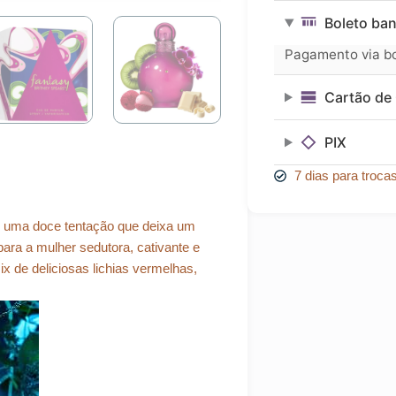
era:
é:
Britney
Boleto ban
Spears
R$ 288,58.
R$ 259,72.
Eau
Pagamento via bol
de
Parfum
Cartão de 
100ml
quantidade
PIX
7 dias para troca
, uma doce tentação que deixa um
ara a mulher sedutora, cativante e
 de deliciosas lichias vermelhas,