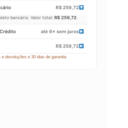
cário
R$
259,72
eto bancário. Valor total:
R$
259,72
.
Crédito
até 6× sem juros
R$
259,72
s e devoluções e 30 dias de garantia