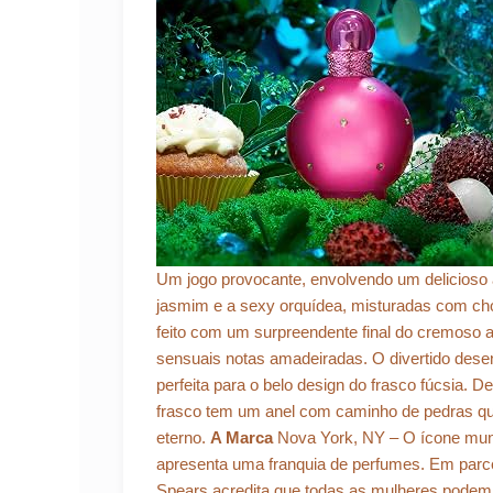
Um jogo provocante, envolvendo um delicioso 
jasmim e a sexy orquídea, misturadas com choc
feito com um surpreendente final do cremoso a
sensuais notas amadeiradas. O divertido des
perfeita para o belo design do frasco fúcsia. 
frasco tem um anel com caminho de pedras q
eterno.
A Marca
Nova York, NY – O ícone mund
apresenta uma franquia de perfumes. Em parce
Spears acredita que todas as mulheres podem s