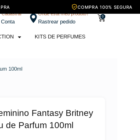
/ Cadastrar
Onde está meu produto?
Carrinho
0
 Conta
Rastrear pedido
CTION
KITS DE PERFUMES
fum 100ml
minino Fantasy Britney
u de Parfum 100ml