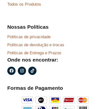
Todos os Produtos
Nossas Políticas
Politicas de privacidade
Politicas de devolução e trocas
Politicas de Entrega e Prazos
Onde nos encontrar:
F
I
T
a
n
i
c
s
k
e
t
t
b
a
o
Formas de Pagamento
o
g
k
o
r
k
a
m