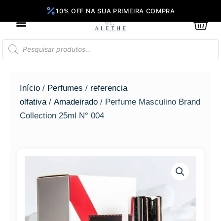
Ir
para
0
Car
o
conteúdo
Pesquisar
produtos
Início
/
Perfumes
/
referencia
olfativa
/
Amadeirado
/ Perfume Masculino Brand
Collection 25ml N° 004