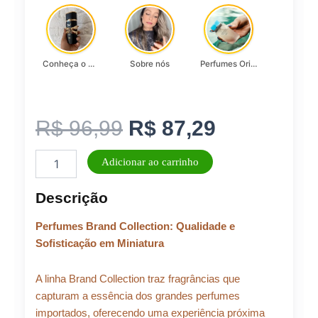
Conheça o Asad, da Lattafa…
Sobre nós
Perfumes Originais
O
O
R$
96,99
R$
87,29
Perfume
preço
preço
Adicionar ao carrinho
Masculino
Brand
original
atual
Descrição
Collection
25ml
era:
é:
Perfumes Brand Collection: Qualidade e
N°
004
Sofisticação em Miniatura
quantidade
R$ 96,99.
R$ 87,29.
A linha Brand Collection traz fragrâncias que
capturam a essência dos grandes perfumes
importados, oferecendo uma experiência próxima