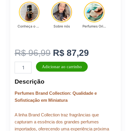
Conheça o Asad, da Lattafa…
Sobre nós
Perfumes Originais
O
O
R$
96,99
R$
87,29
Perfume
preço
preço
Adicionar ao carrinho
Feminino
Brand
original
atual
Descrição
Collection
25ml
era:
é:
Perfumes Brand Collection: Qualidade e
N°
239
Sofisticação em Miniatura
-
R$ 96,99.
R$ 87,29.
25ml
A linha Brand Collection traz fragrâncias que
quantidade
capturam a essência dos grandes perfumes
importados, oferecendo uma experiência próxima