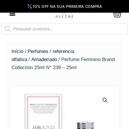
Ir
para
0
Car
o
conteúdo
Pesquisar
produtos
Início
/
Perfumes
/
referencia
olfativa
/
Amadeirado
/ Perfume Feminino Brand
Collection 25ml N° 239 – 25ml