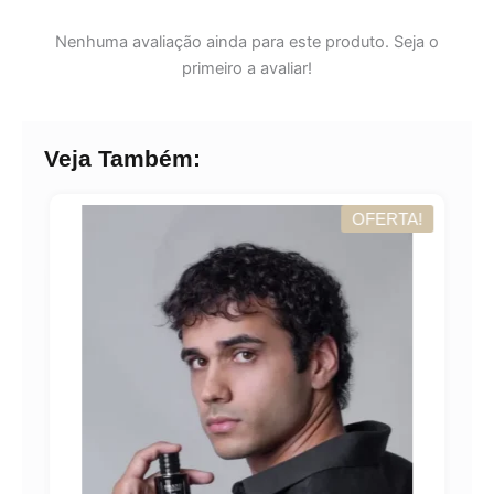
Nenhuma avaliação ainda para este produto. Seja o
primeiro a avaliar!
Veja Também:
OFERTA!
A!