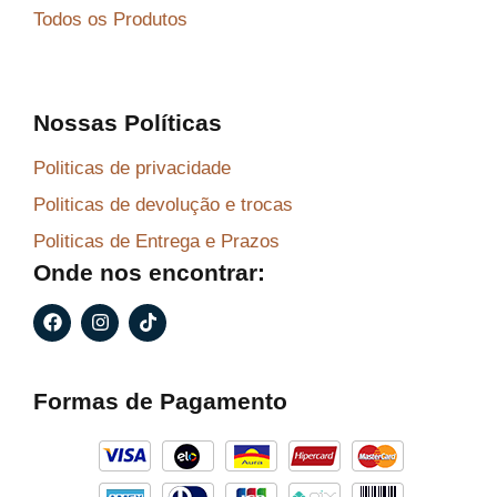
Todos os Produtos
Nossas Políticas
Politicas de privacidade
Politicas de devolução e trocas
Politicas de Entrega e Prazos
Onde nos encontrar:
F
I
T
a
n
i
c
s
k
e
t
t
b
a
o
Formas de Pagamento
o
g
k
o
r
k
a
m