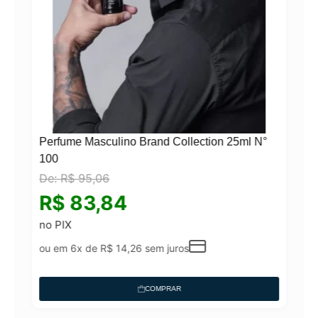
Perfume Masculino Brand Collection 25ml N°
100
De:
R$
95,06
°
R$
83,84
no PIX
ou em 6x de
R$
14,26
sem juros
COMPRAR