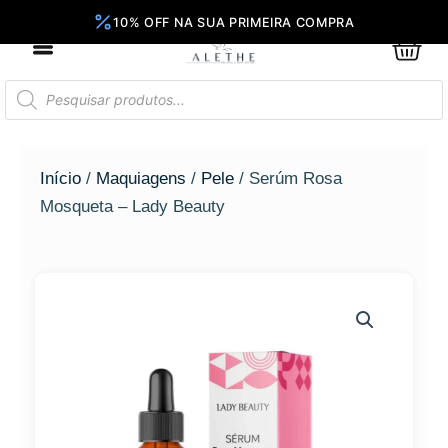
Ir
para
0
Car
o
conteúdo
Pesquisar
produtos
Início
/
Maquiagens
/
Pele
/ Serúm Rosa
Mosqueta – Lady Beauty