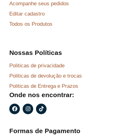
Acompanhe seus pedidos
Editar cadastro
Todos os Produtos
Nossas Políticas
Politicas de privacidade
Politicas de devolução e trocas
Politicas de Entrega e Prazos
Onde nos encontrar:
F
I
T
a
n
i
c
s
k
e
t
t
b
a
o
Formas de Pagamento
o
g
k
o
r