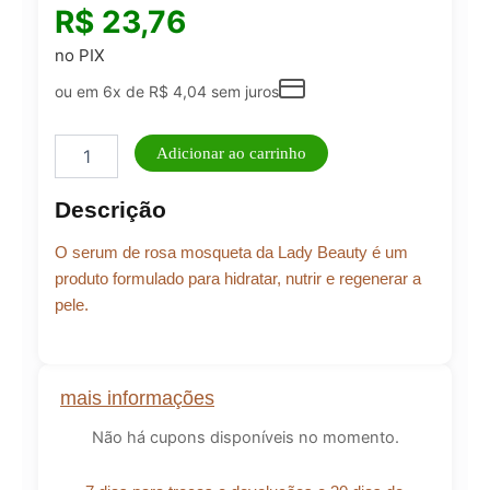
R$
23,76
no PIX
ou em 6x de
R$
4,04
sem juros
Serúm
Adicionar ao carrinho
Rosa
Mosqueta
Descrição
-
Lady
O serum de rosa mosqueta da Lady Beauty é um
Beauty
quantidade
produto formulado para hidratar, nutrir e regenerar a
pele.
mais informações
Não há cupons disponíveis no momento.