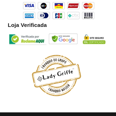
k
a
m
Loja Verificada