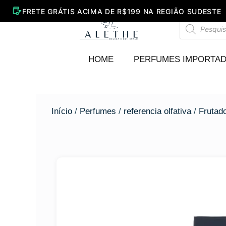
Ir
para
Pesquisar
o
produtos
conteúdo
HOME
PERFUMES IMPORTA
Início
/
Perfumes
/
referencia olfativa
/
Frutad