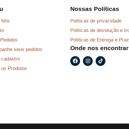
e
$
u
Nossas Políticas
r
 Nós
Politicas de privacidade
a
8
to
Politicas de devolução e tr
:
7
R
,
Pedidos
Politicas de Entrega e Pra
Onde nos encontrar
$
2
anhe seus pedidos
9
F
I
T
r cadastro
a
n
i
9
.
c
s
k
 os Produtos
e
t
t
6
b
a
o
,
o
g
k
o
r
9
k
a
m
9
.