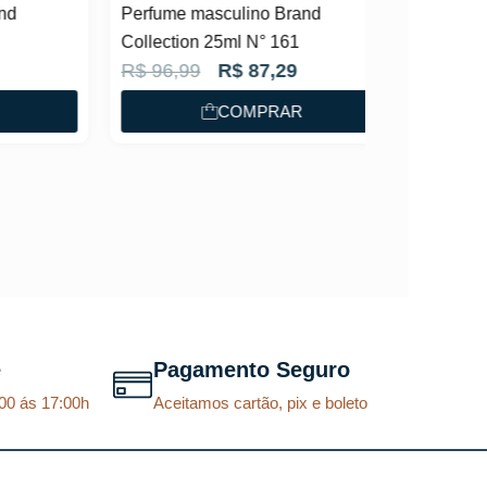
Perfume masculino Brand
Collection 25ml N° 161
O
O
R$
96,99
R$
87,29
p
p
COMPRAR
r
r
e
e
ç
ç
o
o
o
a
r
t
i
u
g
a
e
Pagamento Seguro
i
l
00 ás 17:00h
Aceitamos cartão, pix e boleto
n
é
a
:
l
R