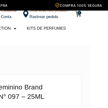
/ Cadastrar
Onde está meu produto?
Carrinho
0
 Conta
Rastrear pedido
CTION
KITS DE PERFUMES
eminino Brand
 N° 097 – 25ML