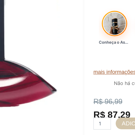
Conheça o Asad, da Lattafa…
mais informaçõe
Não há c
O
O
R$
96,99
preço
preço
R$
87,29
Perfume
ADI
original
atual
Feminino
Brand