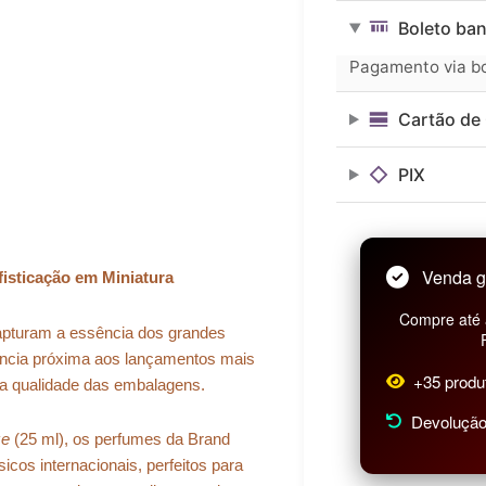
era:
é:
Collection
Boleto ban
N°
R$ 96,99.
R$ 87,29.
097
Pagamento via bol
-
25ML
Cartão de 
quantidade
PIX
Venda g
isticação em Miniatura
Compre até 
 capturam a essência dos grandes
ência próxima aos lançamentos mais
+35 produ
na qualidade das embalagens.
Devolução 
ze
(25 ml), os perfumes da Brand
icos internacionais, perfeitos para