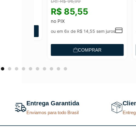
De:
R$
96,99
De:
Brand
R$
85,55
R$
214/813
O
29
no PIX
no P
p
AR
ou em 6x de
R$
14,55
sem juros
ou e
r
e
COMPRAR
ç
o
a
t
u
a
Entrega Garantida
Clie
l
Enviamos para todo Brasil
Entreg
é
:
R