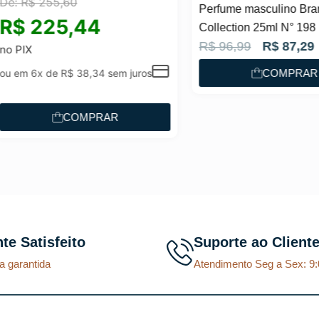
R$
255,60
Perfume masculino Brand
225,44
Collection 25ml N° 198
O
O
R$
96,99
R$
87,29
IX
p
p
m 6x de
R$
38,34
sem juros
COMPRAR
r
r
e
e
COMPRAR
ç
ç
o
o
o
a
r
t
i
u
g
a
nte Satisfeito
Suporte ao Client
i
l
a garantida
Atendimento Seg a Sex: 9:
n
é
a
:
l
R