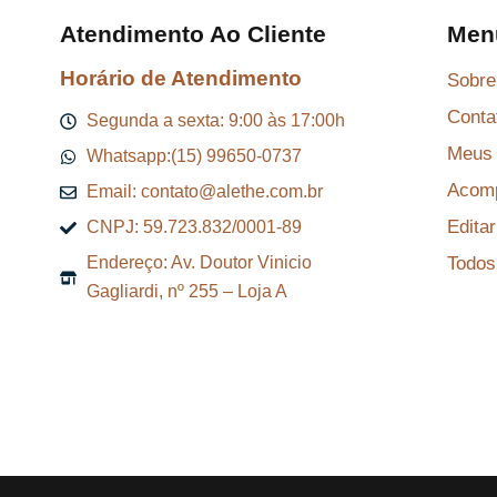
$
Atendimento Ao Cliente
Men
Horário de Atendimento
Sobre
8
Conta
7
Segunda a sexta: 9:00 às 17:00h
,
Meus 
Whatsapp:(15) 99650-0737
2
Acomp
Email: contato@alethe.com.br
9
Edita
CNPJ: 59.723.832/0001-89
.
Todos
Endereço: Av. Doutor Vinicio
Gagliardi, nº 255 – Loja A