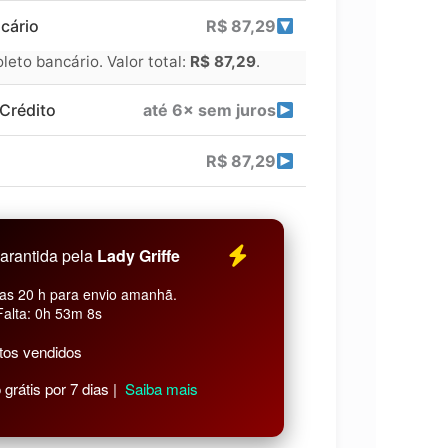
cário
R$
87,29
eto bancário. Valor total:
R$
87,29
.
Crédito
até 6× sem juros
R$
87,29
arantida pela
Lady Griffe
as 20 h para envio amanhã.
Falta: 0h 53m 7s
tos vendidos
grátis por 7 dias |
Saiba mais