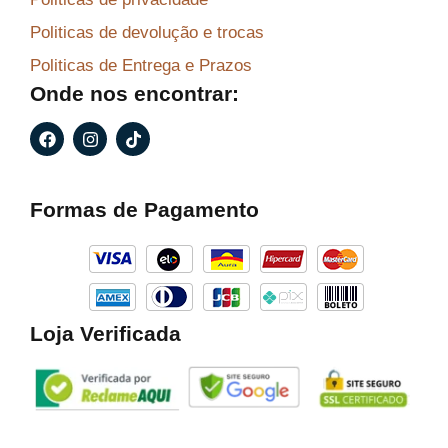
Politicas de devolução e trocas
Politicas de Entrega e Prazos
Onde nos encontrar:
F
I
T
a
n
i
c
s
k
e
t
t
b
a
o
Formas de Pagamento
o
g
k
o
r
k
a
m
Loja Verificada