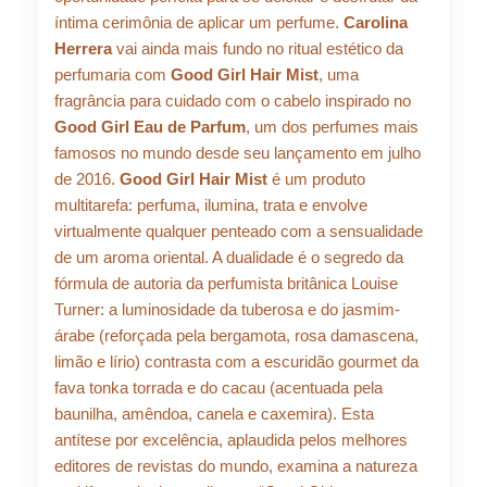
-
íntima cerimônia de aplicar um perfume.
Carolina
Perfume
Herrera
vai ainda mais fundo no ritual estético da
Feminino
para
perfumaria com
Good Girl Hair Mist
, uma
Cabelo
fragrância para cuidado com o cabelo inspirado no
30ml
Good Girl Eau de Parfum
, um dos perfumes mais
quantidade
famosos no mundo desde seu lançamento em julho
de 2016.
Good Girl Hair Mist
é um produto
multitarefa: perfuma, ilumina, trata e envolve
virtualmente qualquer penteado com a sensualidade
de um aroma oriental. A dualidade é o segredo da
fórmula de autoria da perfumista britânica Louise
Turner: a luminosidade da tuberosa e do jasmim-
árabe (reforçada pela bergamota, rosa damascena,
limão e lírio) contrasta com a escuridão gourmet da
fava tonka torrada e do cacau (acentuada pela
baunilha, amêndoa, canela e caxemira). Esta
antítese por excelência, aplaudida pelos melhores
editores de revistas do mundo, examina a natureza