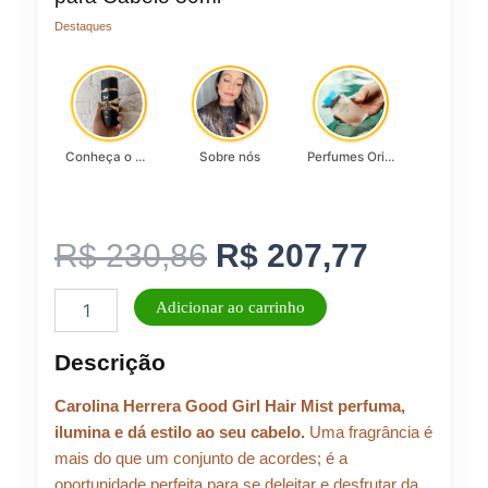
Destaques
Conheça o Asad, da Lattafa…
Sobre nós
Perfumes Originais
O
O
R$
230,86
R$
207,77
Good
preço
preço
Adicionar ao carrinho
Girl
Carolina
original
atual
Descrição
Herrera
Hair
era:
é:
Carolina Herrera Good Girl Hair Mist perfuma,
Mist
Eau
ilumina e dá estilo ao seu cabelo.
Uma fragrância é
de
mais do que um conjunto de acordes; é a
R$ 230,86.
R$ 207,
Parfum
oportunidade perfeita para se deleitar e desfrutar da