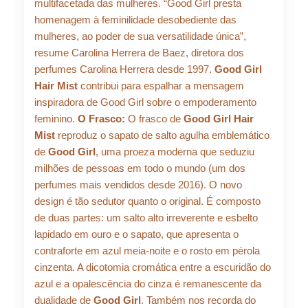
multifacetada das mulheres. “Good Girl presta
homenagem à feminilidade desobediente das
mulheres, ao poder de sua versatilidade única”,
resume Carolina Herrera de Baez, diretora dos
perfumes Carolina Herrera desde 1997.
Good Girl
Hair Mist
contribui para espalhar a mensagem
inspiradora de Good Girl sobre o empoderamento
feminino.
O Frasco:
O frasco de
Good Girl Hair
Mist
reproduz o sapato de salto agulha emblemático
de
Good Girl
, uma proeza moderna que seduziu
milhões de pessoas em todo o mundo (um dos
perfumes mais vendidos desde 2016). O novo
design é tão sedutor quanto o original. É composto
de duas partes: um salto alto irreverente e esbelto
lapidado em ouro e o sapato, que apresenta o
contraforte em azul meia-noite e o rosto em pérola
cinzenta. A dicotomia cromática entre a escuridão do
azul e a opalescência do cinza é remanescente da
dualidade de
Good Girl
. Também nos recorda do