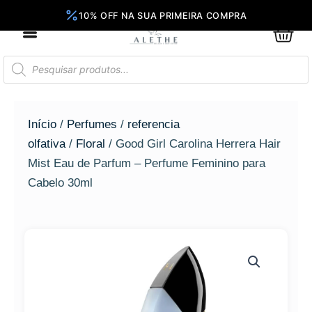
Ir
para
0
Car
o
conteúdo
Pesquisar
produtos
Início
/
Perfumes
/
referencia
olfativa
/
Floral
/ Good Girl Carolina Herrera Hair
Mist Eau de Parfum – Perfume Feminino para
Cabelo 30ml