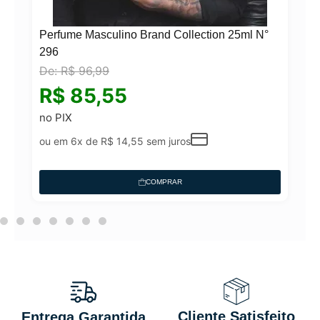
Perfume Masculino Brand Collection 25ml N°
296
De:
R$
96,99
°
R$
85,55
no PIX
ou em 6x de
R$
14,55
sem juros
COMPRAR
Cliente Satisfeito
Entrega Garantida