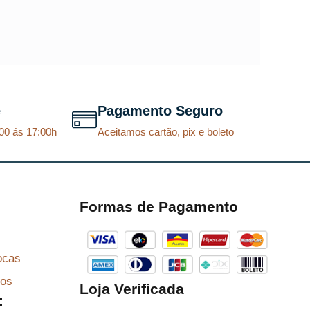
o
o
o
a
r
t
i
u
g
a
e
Pagamento Seguro
i
l
00 ás 17:00h
Aceitamos cartão, pix e boleto
n
é
a
:
l
R
e
$
Formas de Pagamento
r
a
8
ocas
:
7
R
,
zos
Loja Verificada
:
$
2