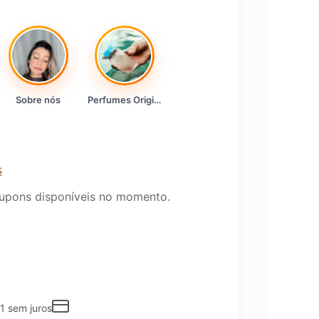
Sobre nós
Perfumes Originais
s
upons disponíveis no momento.
1
sem juros