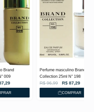
Perfume masculino Brand
Collection 25ml N° 198
O
O
R$
96,99
R$
87,29
p
p
COMPRAR
r
r
e
e
ç
ç