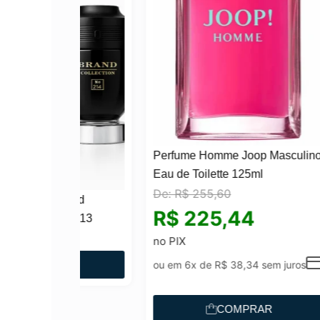
Perfume Homme Joop Masculino
Eau de Toilette 125ml
De:
R$
255,60
Brand
Perf
R$
225,44
214/813
Coll
O
29
R$
9
no PIX
p
AR
ou em 6x de
R$
38,34
sem juros
r
e
COMPRAR
ç