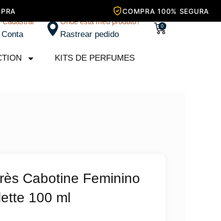
/ Cadastrar
Onde está meu produto?
Carrinho
0
 Conta
Rastrear pedido
CTION
KITS DE PERFUMES
rès Cabotine Feminino
lette 100 ml