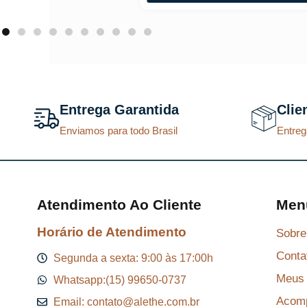
o
a
t
u
a
Entrega Garantida
Clie
l
Enviamos para todo Brasil
Entreg
é
:
R
$
Atendimento Ao Cliente
Men
Horário de Atendimento
Sobre
8
Conta
7
Segunda a sexta: 9:00 às 17:00h
,
Meus 
Whatsapp:(15) 99650-0737
2
Acomp
Email: contato@alethe.com.br