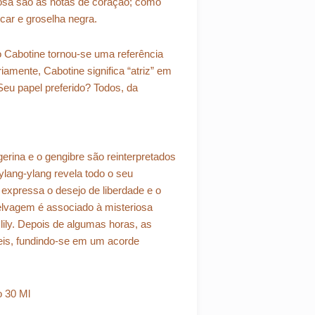
berosa são as notas de coração; como
car e groselha negra.
 Cabotine tornou-se uma referência
amente, Cabotine significa “atriz” em
eu papel preferido? Todos, da
erina e o gengibre são reinterpretados
lang-ylang revela todo o seu
 expressa o desejo de liberdade e o
elvagem é associado à misteriosa
 lily. Depois de algumas horas, as
eis, fundindo-se em um acorde