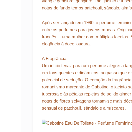
ylang e gengibre; gengibre, lírio, jacinto e tu
notas de fundo temos patchouli, sândalo, almís
Após ser lançado em 1990, o perfume feminino
entre os perfumes para jovens moças. Originari
francês… uma mulher com múltiplas facetas. S
elegância à doce loucura.
A Fragrância:
Um início tenaz para um perfume alegre: a tang
em tons quentes e dinâmicos, ao passo que o y
potencial de sedução. O coração da fragrância
romantismo marcante de Cabotine: o jacinto s
tuberosa e às pétalas repletas de sol do ginger
notas de flores selvagens tornam-se mais dóc
sensual de patchouli, sândalo e almíscares.