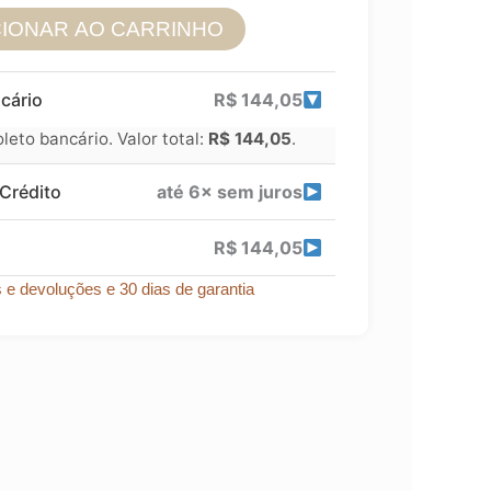
CIONAR AO CARRINHO
cário
R$
144,05
eto bancário. Valor total:
R$
144,05
.
Crédito
até 6× sem juros
R$
144,05
s e devoluções e 30 dias de garantia