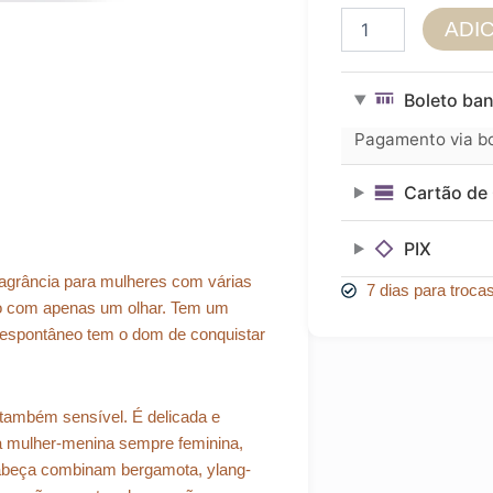
Perfume
ADI
Grès
Cabotine
Feminino
Boleto ban
Eau
de
Pagamento via bol
Toilette
100
Cartão de 
ml
quantidade
PIX
agrância para mulheres com várias
7 dias para troca
ção com apenas um olhar. Tem um
 espontâneo tem o dom de conquistar
 também sensível. É delicada e
a mulher-menina sempre feminina,
cabeça combinam bergamota, ylang-