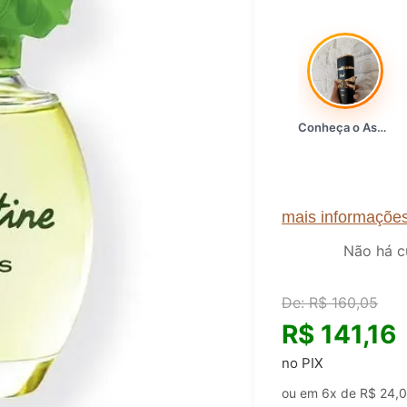
Conheça o Asad, da Lattafa…
mais informaçõe
Não há c
De:
R$
160,05
R$
141,16
no PIX
ou em 6x de
R$
24,0