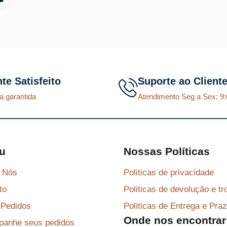
o
o
o
o
o
a
o
a
r
t
r
t
i
u
i
u
g
a
g
a
nte Satisfeito
Suporte ao Client
i
l
i
l
a garantida
Atendimento Seg a Sex: 9:
n
é
n
é
a
:
a
:
l
R
l
R
e
$
e
$
u
Nossas Políticas
r
r
 Nós
Politicas de privacidade
a
8
a
8
to
Politicas de devolução e tr
:
7
:
7
R
,
R
,
Pedidos
Politicas de Entrega e Pra
Onde nos encontrar
$
2
$
2
anhe seus pedidos