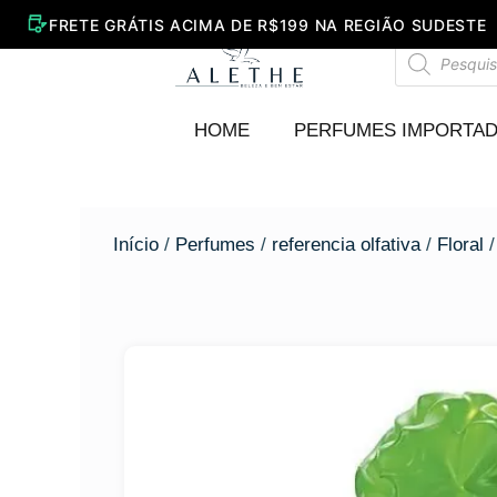
Ir
para
Pesquisar
o
produtos
conteúdo
HOME
PERFUMES IMPORTA
Início
/
Perfumes
/
referencia olfativa
/
Floral
/