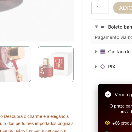
Perfume
ADI
Feminino
CH
Eau
Boleto ban
de
Toilette
Pagamento via bol
100ml
quantidade
Cartão de 
PIX
Venda g
O prazo par
enviad
ção Descubra o charme e a elegância
+66 produ
um dos perfumes importados originais
cante, notas frescas e sensuais e