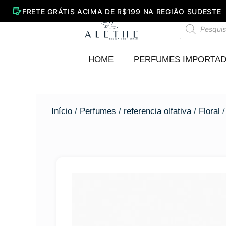
Ir
para
Pesquisar
o
produtos
conteúdo
HOME
PERFUMES IMPORTA
Início
/
Perfumes
/
referencia olfativa
/
Floral
/