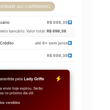
CIONAR AO CARRINHO
cário
R$
698,39
eto bancário. Valor total:
R$
698,39
.
Crédito
até 6× sem juros
R$
698,39
arantida pela
Lady Griffe
a envio hoje expirou. Serão
os no próximo dia útil.
tos vendidos