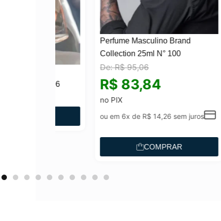
Perfume Masculino Brand
Collection 25ml N° 100
De:
R$
95,06
rand
Perf
R$
83,84
12/ 806
Coll
O
29
R$
9
no PIX
p
AR
ou em 6x de
R$
14,26
sem juros
r
e
COMPRAR
ç
o
a
t
u