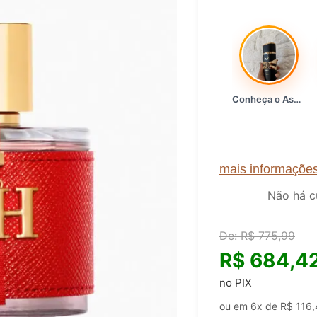
Conheça o Asad, da Lattafa…
mais informaçõe
Não há c
De:
R$
775,99
R$
684,4
no PIX
ou em 6x de
R$
116,