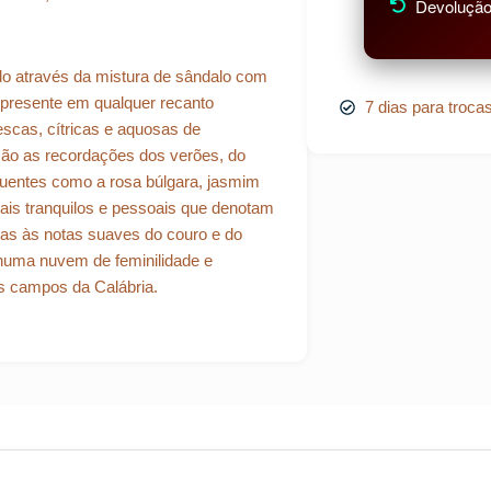
Devolução 
do através da mistura de sândalo com
 presente em qualquer recanto
7 dias para troca
escas, cítricas e aquosas de
o são as recordações dos verões, do
quentes como a rosa búlgara, jasmim
is tranquilos e pessoais que denotam
aças às notas suaves do couro e do
numa nuvem de feminilidade e
os campos da Calábria.