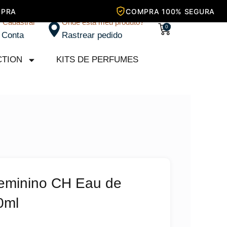
/ Cadastrar
Onde está meu produto?
Carrinho
0
 Conta
Rastrear pedido
CTION
KITS DE PERFUMES
eminino CH Eau de
0ml