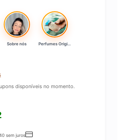
Sobre nós
Perfumes Originais
s
upons disponíveis no momento.
2
40
sem juros