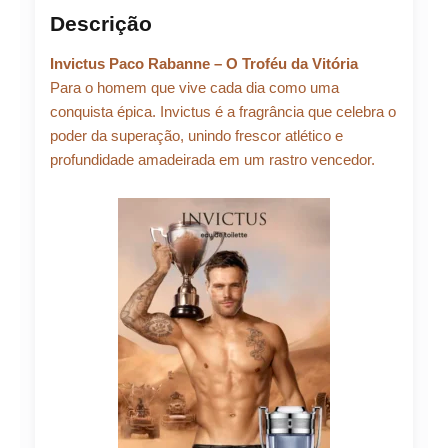
Invictus
Descrição
Paco
Rabanne
Invictus Paco Rabanne – O Troféu da Vitória
Eau
de
Para o homem que vive cada dia como uma
Toilette
conquista épica. Invictus é a fragrância que celebra o
100ml
poder da superação, unindo frescor atlético e
quantidade
profundidade amadeirada em um rastro vencedor.