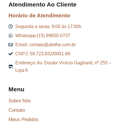
Atendimento Ao Cliente
:
7
R
,
Horário de Atendimento
$
2
Segunda a sexta: 9:00 às 17:00h
9
Whatsapp:(15) 99650-0737
9
.
Email: contato@alethe.com.br
6
CNPJ: 59.723.832/0001-89
,
Endereço: Av. Doutor Vinicio Gagliardi, nº 255 –
9
Loja A
9
.
Menu
Sobre Nós
Contato
Meus Pedidos