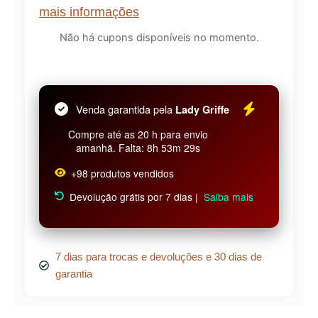
mais informações
Não há cupons disponíveis no momento.
Venda garantida pela
Lady Griffe
Compre até as 20 h para envio
amanhã. Falta: 8h 53m 29s
+98 produtos vendidos
Devolução grátis por 7 dias |
Saiba mais
7 dias para trocas e devoluções e 30 dias de
garantia