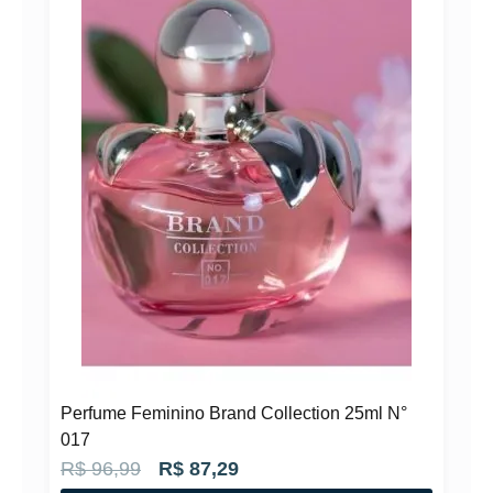
N°
Perfume Feminino Brand Collection 25ml N°
017
O
O
R$
96,99
R$
87,29