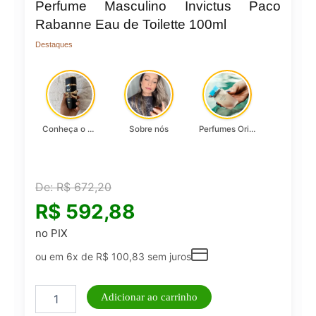
Perfume Masculino Invictus Paco
Rabanne Eau de Toilette 100ml
Destaques
Conheça o Asad, da Lattafa…
Sobre nós
Perfumes Originais
De:
R$
672,20
R$
592,88
no PIX
ou em 6x de
R$
100,83
sem juros
Perfume
Adicionar ao carrinho
Masculino