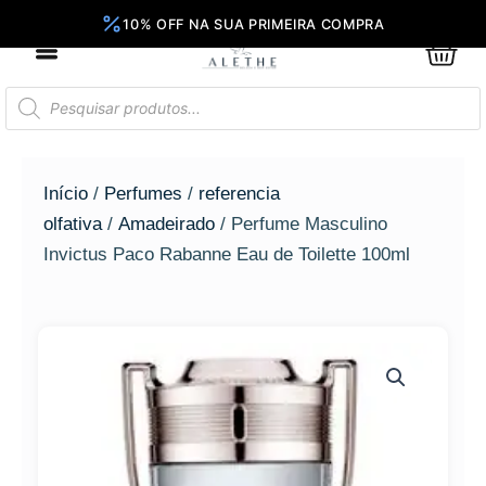
Ir
para
0
Car
o
conteúdo
Pesquisar
produtos
Início
/
Perfumes
/
referencia
olfativa
/
Amadeirado
/ Perfume Masculino
Invictus Paco Rabanne Eau de Toilette 100ml