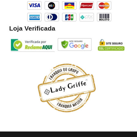
k
a
m
Loja Verificada