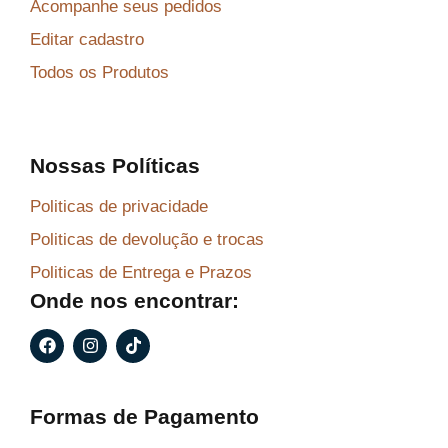
Acompanhe seus pedidos
Editar cadastro
Todos os Produtos
Nossas Políticas
Politicas de privacidade
Politicas de devolução e trocas
Politicas de Entrega e Prazos
Onde nos encontrar:
F
I
T
a
n
i
c
s
k
e
t
t
b
a
o
Formas de Pagamento
o
g
k
o
r