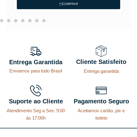
p
p
COMPRAR
r
r
e
e
ç
ç
o
o
o
a
r
t
Cliente Satisfeito
Entrega Garantida
i
u
Enviamos para todo Brasil
Entrega garantida
g
a
i
l
n
é
a
:
Suporte ao Cliente
Pagamento Seguro
l
R
Atendimento Seg a Sex: 9:00
Aceitamos cartão, pix e
e
$
ás 17:00h
boleto
r
a
8