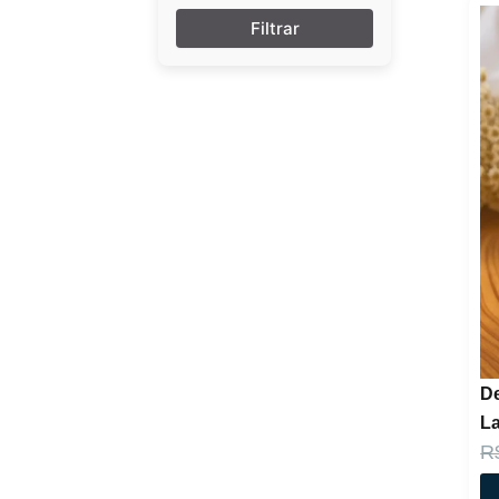
Carolina Herrera
Chloé
Delina
Dior
Dolce & Gabbana
Dream Brand
Collection
Gabriela Sabatini
Giorgio Armani
Givenchy
Gres
Jean Paul
King Brand
Collection
L’AVENTURE
Lancôme
LATAFFA
LONKOOM
De
MAISON
La
ALHAMBRA
Marina de
R
Bourbon
Mont'Anne