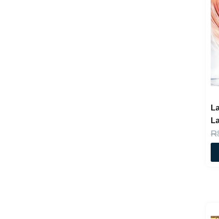
La
La
R