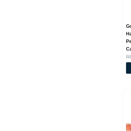
Go
Ha
P
C
R