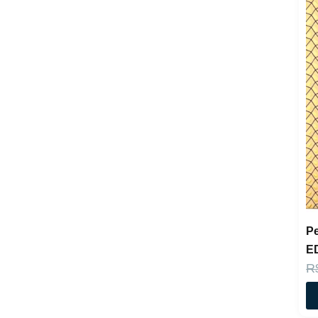
Pe
E
R