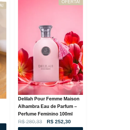
OFERTA!
A!
o
a
r
t
i
u
g
a
i
l
n
é
a
:
l
R
e
$
r
a
1
Delilah Pour Femme Maison
:
3
Alhambra Eau de Parfum –
R
0
Perfume Feminino 100ml
$
,
O
O
R$
280,33
R$
252,30
9
p
p