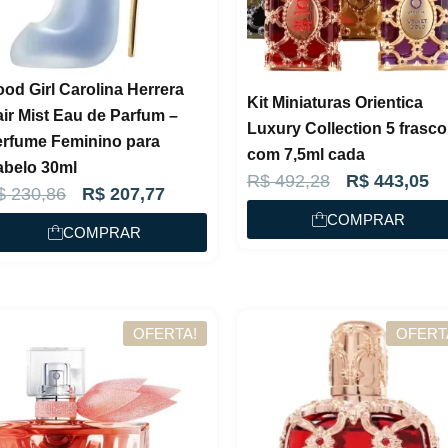
e
$
e
$
r
r
a
1
a
1
od Girl Carolina Herrera
:
1
Kit Miniaturas Orientica
:
3
ir Mist Eau de Parfum –
R
8
Luxury Collection 5 frasco
R
0
erfume Feminino para
$
,
com 7,5ml cada
$
,
abelo 30ml
O
O
R$
492,28
R$
443,05
7
O
O
$
230,86
R$
207,77
9
p
p
1
3
COMPRAR
p
p
1
4
COMPRAR
r
r
3
.
r
r
4
.
e
e
1
e
e
5
ç
ç
,
ç
ç
,
o
o
9
OFERTA!
OFERT
o
o
4
o
a
2
o
a
9
r
t
.
r
t
.
i
u
i
u
g
a