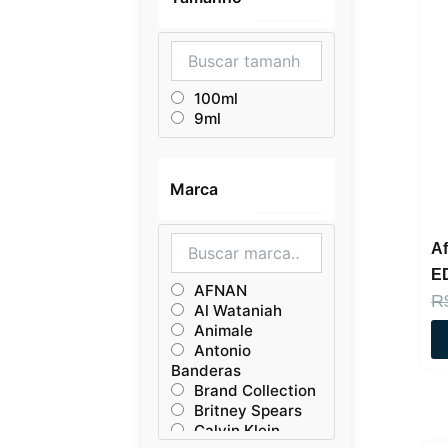
100ml
9ml
Marca
–
Af
E
AFNAN
R
Al Wataniah
Animale
Antonio
Banderas
Brand Collection
Britney Spears
Calvin Klein