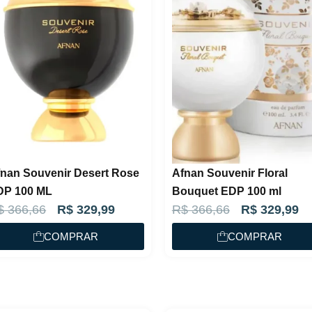
nan Souvenir Desert Rose
Afnan Souvenir Floral
DP 100 ML
Bouquet EDP 100 ml
O
O
O
O
$
366,66
R$
329,99
R$
366,66
R$
329,99
p
p
p
p
COMPRAR
COMPRAR
r
r
r
r
e
e
e
e
ç
ç
ç
ç
o
o
o
o