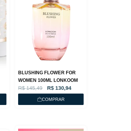
BLUSHING FLOWER FOR
WOMEN 100ML LONKOOM
O
O
R$
145,49
R$
130,94
p
p
COMPRAR
r
r
e
e
ç
ç
o
o