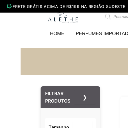
Ir
para
Pesquisar
o
produtos
conteúdo
HOME
PERFUMES IMPORTA
FILTRAR
❯
PRODUTOS
Tamanho
–