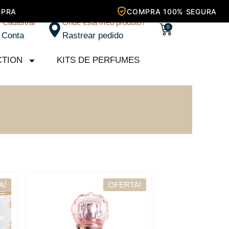
/ Cadastrar
Onde está meu produto?
Carrinho
0
 Conta
Rastrear pedido
CTION
KITS DE PERFUMES
A!
OFERTA!