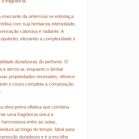
 à fragrância.
 marcante da artemísia se entrelaça
ntribui com sua herbácea intensidade,
ensação calorosa e radiante. A
l opulento, elevando a complexidade e
alidade duradouras do perfume. O
 e almíscar, enquanto o âmbar
uas propriedades resinoides, oferece
anto o couro completa a composição
.
ma obra-prima olfativa que combina
iar uma fragrância única e
a harmoniosa entre as notas,
erdura ao longo do tempo. Ideal para
mpressão duradoura e é a escolha