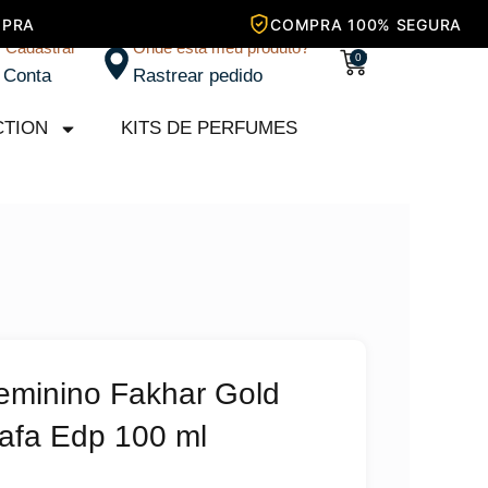
/ Cadastrar
Onde está meu produto?
Carrinho
0
 Conta
Rastrear pedido
CTION
KITS DE PERFUMES
eminino Fakhar Gold
ttafa Edp 100 ml