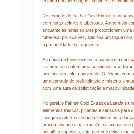
criando uma introdução intrigante e estimulante
No coração do Fakhar Gold Extrait, a presença
com notas solares e tuberosas. A artemísia co
enquanto as notas solares proporcionam uma s
tuberosa, por sua vez, adiciona um toque flora
a profundidade da fragrância.
As notas de base revelam a riqueza e a sensu
cashmeran confere uma suavidade amadeirada
adiciona um calor envolvente. O ládano, com s
uma camada de profundidade e mistério, enqu
com uma aura de sofisticação e masculinidade
No geral, o Fakhar Gold Extrait da Lattafa é u
elementos frescos, picantes e sensuais para cr
inesquecível. Sua jornada olfativa é uma danç
proporcionando uma experiência luxuosa que p
ocasiões especiais, este perfume deixa uma i