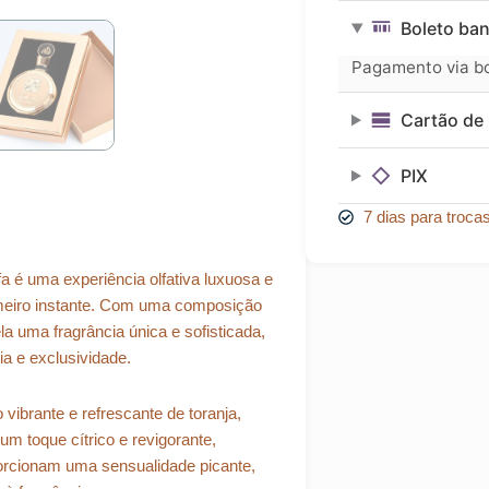
era:
é:
Gold
Boleto ban
Extrait
R$ 378,29.
R$ 340,46.
Lattafa
Pagamento via bol
Edp
100
Cartão de 
ml
quantidade
PIX
7 dias para troca
a é uma experiência olfativa luxuosa e
imeiro instante. Com uma composição
a uma fragrância única e sofisticada,
a e exclusividade.
ibrante e refrescante de toranja,
m toque cítrico e revigorante,
rcionam uma sensualidade picante,