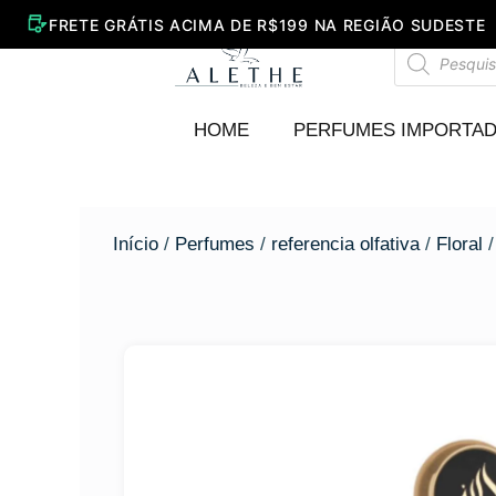
Ir
para
Pesquisar
o
produtos
conteúdo
HOME
PERFUMES IMPORTA
Início
/
Perfumes
/
referencia olfativa
/
Floral
/