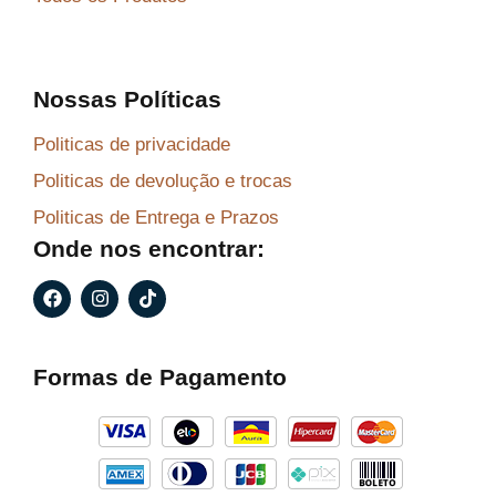
Nossas Políticas
Politicas de privacidade
Politicas de devolução e trocas
Politicas de Entrega e Prazos
Onde nos encontrar:
F
I
T
a
n
i
c
s
k
e
t
t
b
a
o
Formas de Pagamento
o
g
k
o
r
k
a
m