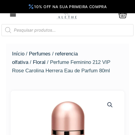
Ir
para
0
Car
o
conteúdo
Pesquisar
produtos
Início
/
Perfumes
/
referencia
olfativa
/
Floral
/ Perfume Feminino 212 VIP
Rose Carolina Herrera Eau de Parfum 80ml