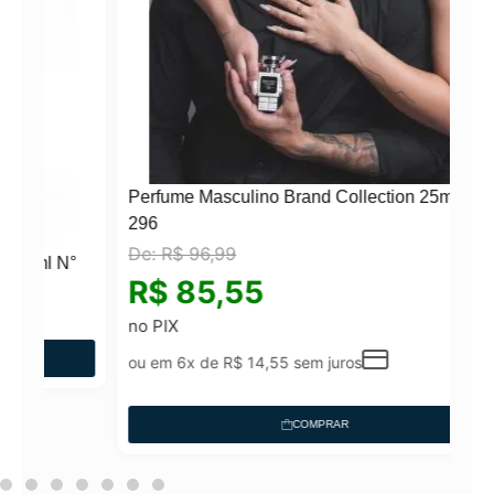
Perfume Masculino Brand Collection 25ml N°
296
De:
R$
96,99
N°
R$
85,55
no PIX
ou em 6x de
R$
14,55
sem juros
COMPRAR