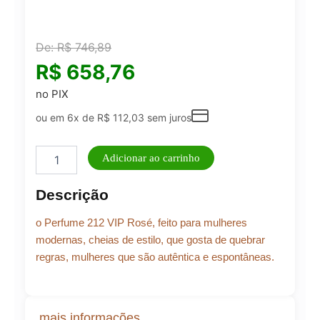
De:
R$
746,89
R$
658,76
no PIX
ou em 6x de
R$
112,03
sem juros
Perfume
Adicionar ao carrinho
Feminino
212
Descrição
VIP
Rose
o Perfume 212 VIP Rosé, feito para mulheres
Carolina
Herrera
modernas, cheias de estilo, que gosta de quebrar
Eau
regras, mulheres que são autêntica e espontâneas.
de
Parfum
80ml
quantidade
mais informações