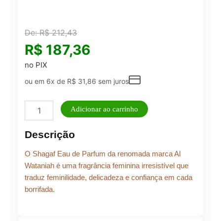
De:
R$
212,43
R$
187,36
no PIX
ou em 6x de
R$
31,86
sem juros
Perfume
Adicionar ao carrinho
Al
Wataniah
Descrição
Shagaf
EDP
O Shagaf Eau de Parfum da renomada marca Al
100ml
quantidade
Wataniah é uma fragrância feminina irresistível que
traduz feminilidade, delicadeza e confiança em cada
borrifada.