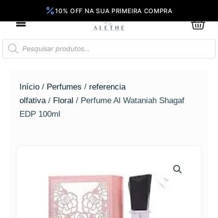
Ir
para
0
Car
o
conteúdo
Pesquisar
produtos
Início
/
Perfumes
/
referencia
olfativa
/
Floral
/ Perfume Al Wataniah Shagaf
EDP 100ml