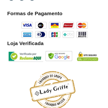
c
s
k
e
t
t
b
a
o
Formas de Pagamento
o
g
k
o
r
k
a
m
Loja Verificada