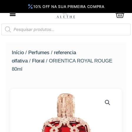
Ir
para
0
Car
o
conteúdo
Pesquisar
produtos
Início
/
Perfumes
/
referencia
olfativa
/
Floral
/ ORIENTICA ROYAL ROUGE
80ml