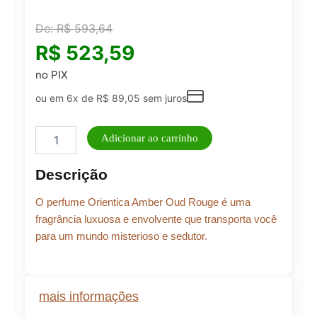
De:
R$
593,64
R$
523,59
no PIX
ou em 6x de
R$
89,05
sem juros
ORIENTICA
Adicionar ao carrinho
ROYAL
ROUGE
Descrição
80ml
quantidade
O perfume Orientica Amber Oud Rouge é uma
fragrância luxuosa e envolvente que transporta você
para um mundo misterioso e sedutor.
mais informações