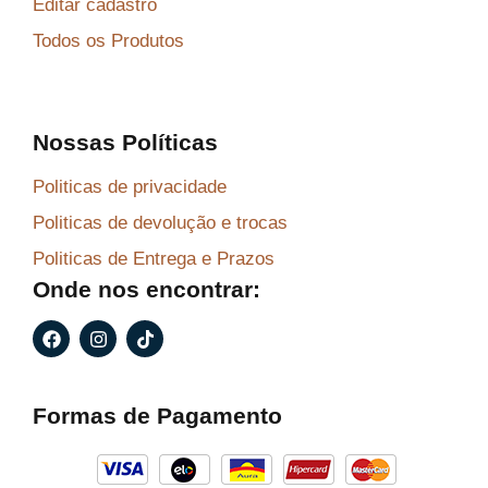
Editar cadastro
Todos os Produtos
Nossas Políticas
Politicas de privacidade
Politicas de devolução e trocas
Politicas de Entrega e Prazos
Onde nos encontrar:
F
I
T
a
n
i
c
s
k
e
t
t
b
a
o
Formas de Pagamento
o
g
k
o
r
k
a
m