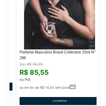
Perfume Masculino Brand Collection 25ml N°
296
De:
R$
96,99
°
R$
85,55
no PIX
ou em 6x de
R$
14,55
sem juros
COMPRAR