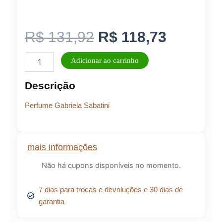
O
O
R$
131,92
R$
118,73
Gabriela
preço
preço
Adicionar ao carrinho
Sabatini
60ml
original
atual
Descrição
quantidade
era:
é:
Perfume Gabriela Sabatini
R$ 131,92.
R$ 118,
mais informações
Não há cupons disponíveis no momento.
7 dias para trocas e devoluções e 30 dias de
garantia