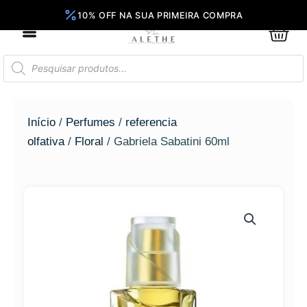
Ir
para
0
Car
o
conteúdo
Pesquisar
produtos
Início
/
Perfumes
/
referencia
olfativa
/
Floral
/ Gabriela Sabatini 60ml