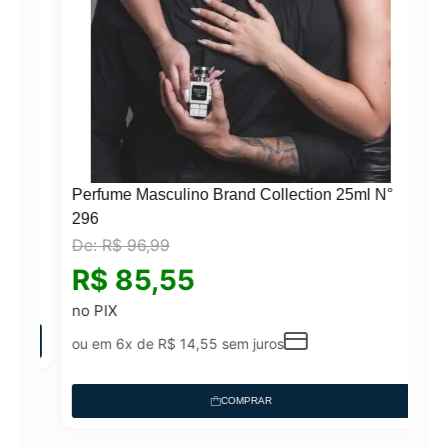
Perfume Masculino Brand Collection 25ml N°
296
De:
R$
96,99
N°
R$
85,55
no PIX
ou em 6x de
R$
14,55
sem juros
COMPRAR