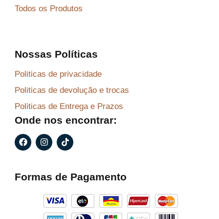
Todos os Produtos
Nossas Políticas
Politicas de privacidade
Politicas de devolução e trocas
Politicas de Entrega e Prazos
Onde nos encontrar:
F
I
T
a
n
i
c
s
k
e
t
t
b
a
o
Formas de Pagamento
o
g
k
o
r
k
a
m