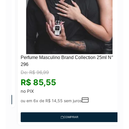
Perfume Masculino Brand Collection 25ml N°
296
De:
R$
96,99
N°
R$
85,55
no PIX
ou em 6x de
R$
14,55
sem juros
COMPRAR