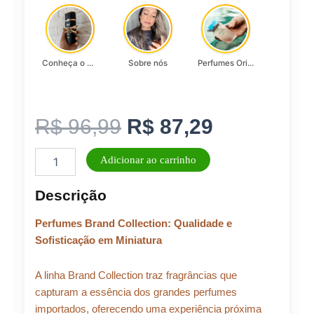
Conheça o Asad, da Lattafa…
Sobre nós
Perfumes Originais
O
O
R$
96,99
R$
87,29
Perfume
preço
preço
Adicionar ao carrinho
Masculino
BRAND
original
atual
Descrição
COLLECTION
N°
era:
é:
Perfumes Brand Collection: Qualidade e
106
-
Sofisticação em Miniatura
25ML
R$ 96,99.
R$ 87,29.
quantidade
A linha Brand Collection traz fragrâncias que
capturam a essência dos grandes perfumes
importados, oferecendo uma experiência próxima