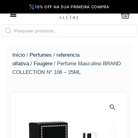
Ir
para
0
Car
o
conteúdo
Pesquisar
produtos
Início
/
Perfumes
/
referencia
olfativa
/
Fougère
/ Perfume Masculino BRAND
COLLECTION N° 106 – 25ML