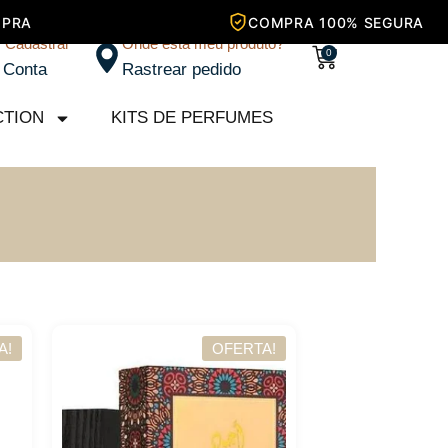
/ Cadastrar
Onde está meu produto?
Carrinho
0
 Conta
Rastrear pedido
CTION
KITS DE PERFUMES
A!
OFERTA!