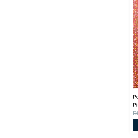
Yves Saint
Laurent
Pe
P
R