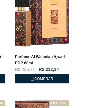
Y
Perfume Al Wataniah Ajwad
EDP 60ml
O
O
R$
235,71
R$
212,14
p
p
COMPRAR
r
r
e
e
ç
ç
A!
OFERTA!
o
o