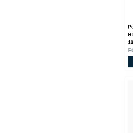
P
Ho
1
R