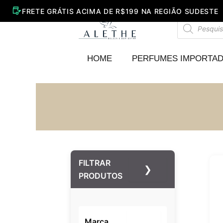
Ir
para
Pesquisar
o
produtos
conteúdo
HOME
PERFUMES IMPORTA
FILTRAR
❯
PRODUTOS
Marca
–