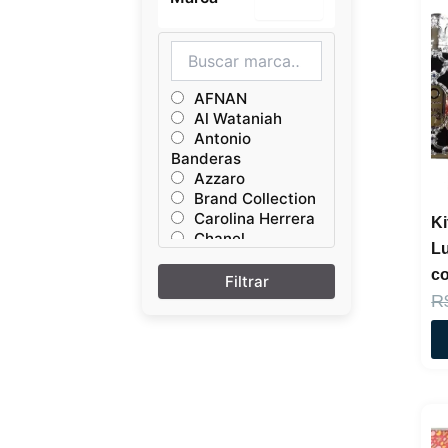
AFNAN
Al Wataniah
Antonio
Banderas
Azzaro
Brand Collection
Carolina Herrera
Ki
Chanel
Lu
Dior
c
Giorgio Armani
Jean Paul
R
King Brand
Collection
LONKOOM
ORIENTICA
Paco Rabanne
Ralph Lauren
Ted Lapidus