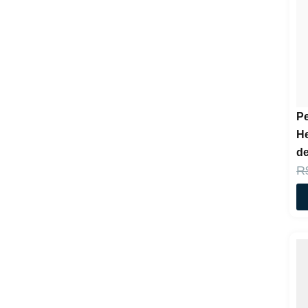
P
He
de
R