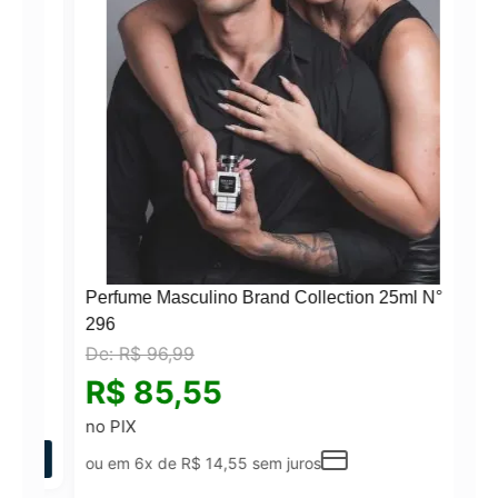
Perfume Masculino Brand Collection 25ml N°
296
De:
R$
96,99
°
R$
85,55
no PIX
ou em 6x de
R$
14,55
sem juros