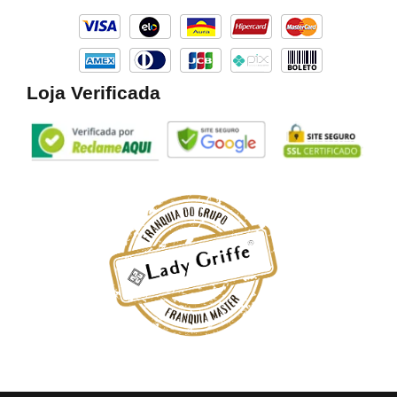
o
r
k
a
m
Loja Verificada