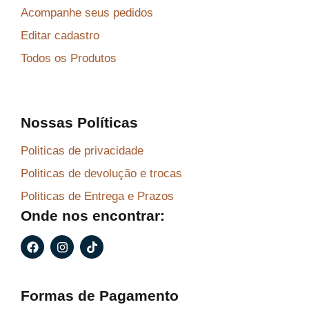
Acompanhe seus pedidos
Editar cadastro
Todos os Produtos
Nossas Políticas
Politicas de privacidade
Politicas de devolução e trocas
Politicas de Entrega e Prazos
Onde nos encontrar:
F
I
T
a
n
i
c
s
k
e
t
t
b
a
o
Formas de Pagamento
o
g
k