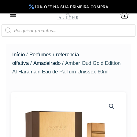
Ir
para
0
Car
o
conteúdo
Pesquisar
produtos
Início
/
Perfumes
/
referencia
olfativa
/
Amadeirado
/ Amber Oud Gold Edition
Al Haramain Eau de Parfum Unissex 60ml