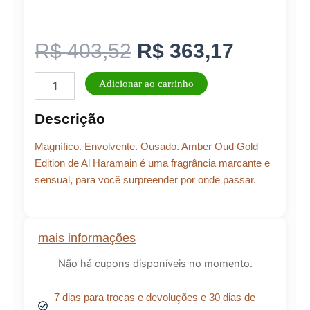
O
O
R$
403,52
R$
363,17
Amber
preço
preço
Adicionar ao carrinho
Oud
Gold
original
atual
Descrição
Edition
Al
era:
é:
Magnífico. Envolvente. Ousado. Amber Oud Gold
Haramain
Eau
Edition de Al Haramain é uma fragrância marcante e
de
sensual, para você surpreender por onde passar.
R$ 403,52.
R$ 363,
Parfum
Unissex
60ml
quantidade
mais informações
Não há cupons disponíveis no momento.
7 dias para trocas e devoluções e 30 dias de