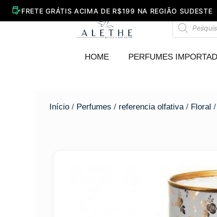
Ir
para
Pesquisar
o
produtos
conteúdo
HOME
PERFUMES IMPORTA
Início
/
Perfumes
/
referencia olfativa
/
Floral
/