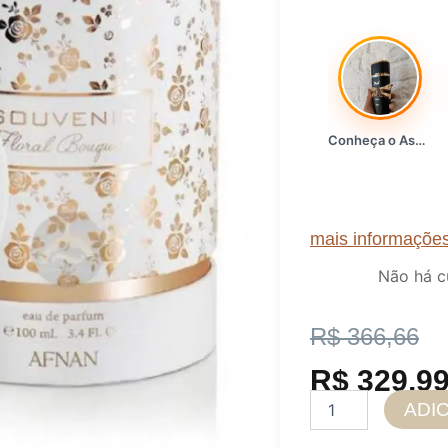
Conheça o Asad, da Lattafa…
mais informaçõe
Não há c
O
O
R$
366,66
preço
preço
R$
329,9
Afnan
ADI
original
atual
Souvenir
Floral