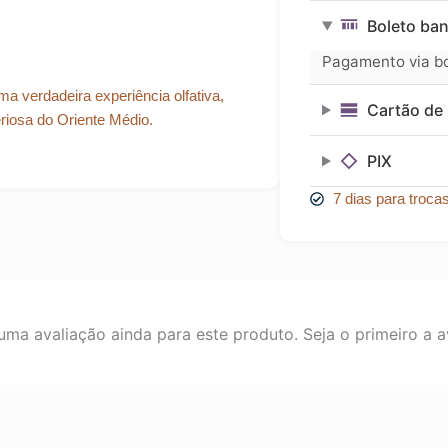
era:
é:
Bouquet
Boleto ban
EDP
R$ 366,66.
R$ 329,99.
100
Pagamento via bol
ml
quantidade
ma verdadeira experiência olfativa,
Cartão de 
riosa do Oriente Médio.
PIX
7 dias para troca
ma avaliação ainda para este produto. Seja o primeiro a av