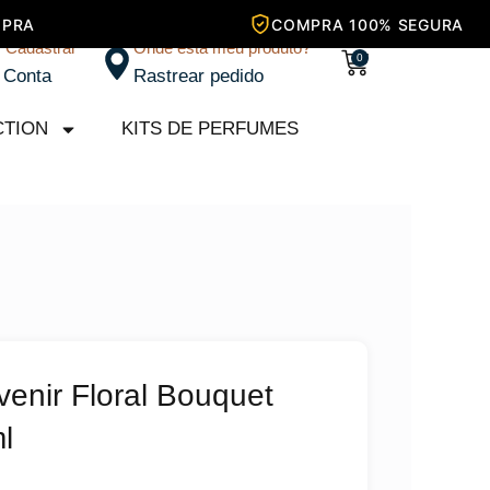
/ Cadastrar
Onde está meu produto?
Carrinho
0
 Conta
Rastrear pedido
CTION
KITS DE PERFUMES
enir Floral Bouquet
l