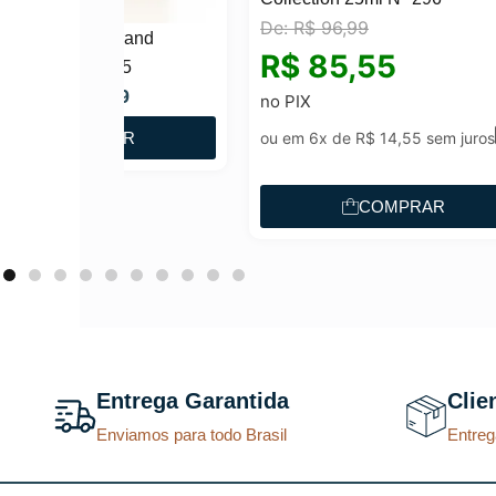
De:
R$
96,99
De:
Brand
R$
85,55
R$
175
O
29
no PIX
no P
p
AR
ou em 6x de
R$
14,55
sem juros
ou e
r
e
COMPRAR
ç
o
a
t
u
a
Entrega Garantida
Clie
l
Enviamos para todo Brasil
Entreg
é
: