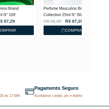
Perfume Masculino Brand
Collection 25ml N° 004
O
O
R$
96,99
R$
87,29
p
p
COMPRAR
r
r
e
e
ç
ç
o
o
o
a
r
t
i
u
g
a
e
Pagamento Seguro
i
l
00 ás 17:00h
Aceitamos cartão, pix e boleto
n
é
a
: