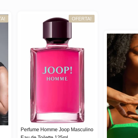
OFERTA!
OFER
ume Homme Joop Masculino
de Toilette 125ml