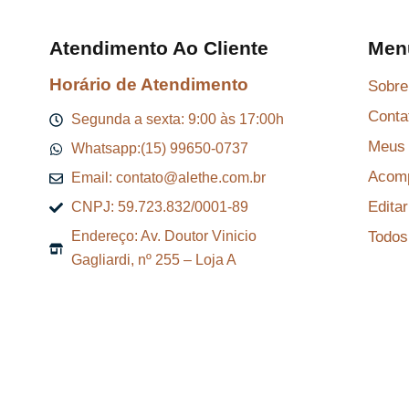
R
$
Atendimento Ao Cliente
Men
Horário de Atendimento
Sobre
8
Conta
7
Segunda a sexta: 9:00 às 17:00h
,
Meus 
Whatsapp:(15) 99650-0737
2
Acomp
Email: contato@alethe.com.br
9
Edita
CNPJ: 59.723.832/0001-89
.
Todos
Endereço: Av. Doutor Vinicio
Gagliardi, nº 255 – Loja A