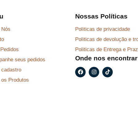
l
R
e
$
u
Nossas Políticas
r
 Nós
Politicas de privacidade
a
8
to
Politicas de devolução e tr
:
7
R
,
Pedidos
Politicas de Entrega e Pra
Onde nos encontrar
$
2
anhe seus pedidos
9
F
I
T
r cadastro
a
n
i
9
.
c
s
k
 os Produtos
e
t
t
6
b
a
o
,
o
g
k
o
r
9
k
a
m
9
.