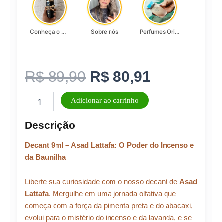
Conheça o Asad, da Lattafa…
Sobre nós
Perfumes Originais
O
O
R$
89,90
R$
80,91
Decant
preço
preço
Adicionar ao carrinho
Original
Asad
original
atual
Descrição
Lattafa
9ml
era:
é:
Decant 9ml – Asad Lattafa: O Poder do Incenso e
quantidade
da Baunilha
R$ 89,90.
R$ 80,91.
Liberte sua curiosidade com o nosso decant de
Asad
Lattafa
. Mergulhe em uma jornada olfativa que
começa com a força da pimenta preta e do abacaxi,
evolui para o mistério do incenso e da lavanda, e se