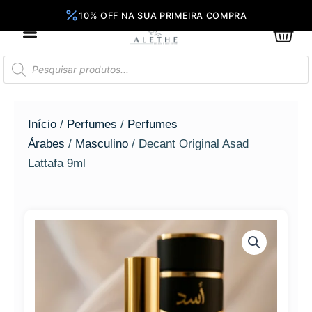
Ir
para
0
Car
o
conteúdo
Pesquisar
produtos
Início
/
Perfumes
/
Perfumes
Árabes
/
Masculino
/ Decant Original Asad
Lattafa 9ml