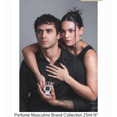
A!
Perfume Masculino Brand Collection 25ml N°