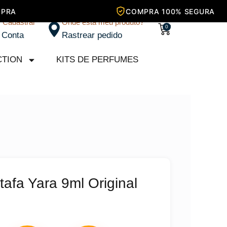
/ Cadastrar
Onde está meu produto?
Carrinho
0
 Conta
Rastrear pedido
CTION
KITS DE PERFUMES
tafa Yara 9ml Original