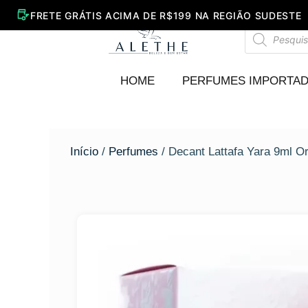
Ir
para
Pesquisar
o
produtos
conteúdo
HOME
PERFUMES IMPORTA
Início
/
Perfumes
/ Decant Lattafa Yara 9ml Or