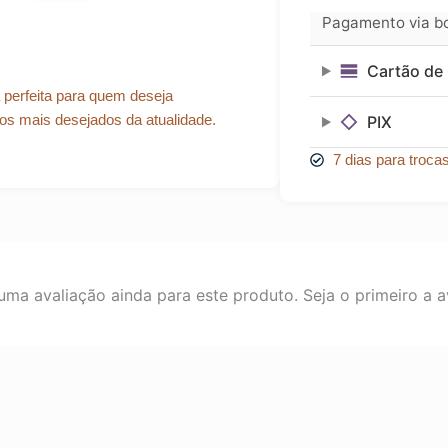
R$ 64,99.
R$ 58,49.
quantidade
Pagamento via bol
Cartão de 
a perfeita para quem deseja
os mais desejados da atualidade.
PIX
7 dias para troca
ma avaliação ainda para este produto. Seja o primeiro a av