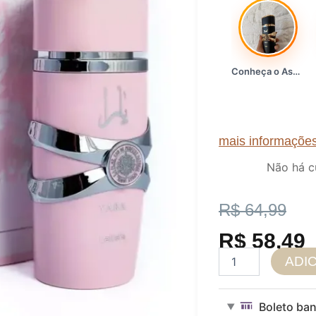
Conheça o Asad, da Lattafa…
mais informaçõe
Não há c
O
O
R$
64,99
preço
preço
R$
58,49
Decant
ADI
original
atual
Lattafa
Yara
era:
é:
9ml
Boleto ban
Original