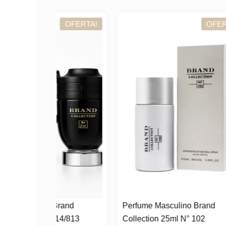
OFERTA!
OFERTA!
Brand
Perfume Masculino Brand
Perf
214/813
Collection 25ml N° 102
Coll