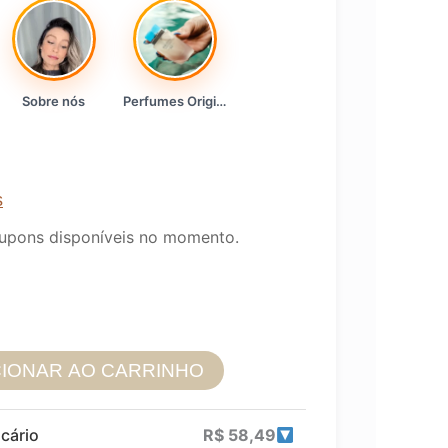
Sobre nós
Perfumes Originais
s
upons disponíveis no momento.
CIONAR AO CARRINHO
cário
R$
58,49