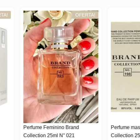
OFERTA!
OFER
ume Feminino Brand
Perfume masculino Brand
ection 25ml N° 021
Collection 25ml N° 198