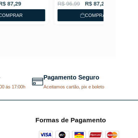
O
O
R$
96,99
R$
87,29
p
p
COMPRAR
r
r
e
e
ç
ç
o
o
o
a
r
t
i
u
e
Pagamento Seguro
g
a
00 ás 17:00h
Aceitamos cartão, pix e boleto
i
l
n
é
a
:
l
R
Formas de Pagamento
e
$
r