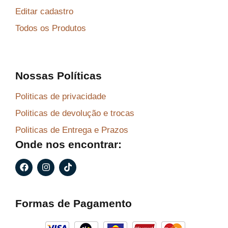
Editar cadastro
Todos os Produtos
Nossas Políticas
Politicas de privacidade
Politicas de devolução e trocas
Politicas de Entrega e Prazos
Onde nos encontrar:
F
I
T
a
n
i
c
s
k
e
t
t
b
a
o
Formas de Pagamento
o
g
k
o
r
k
a