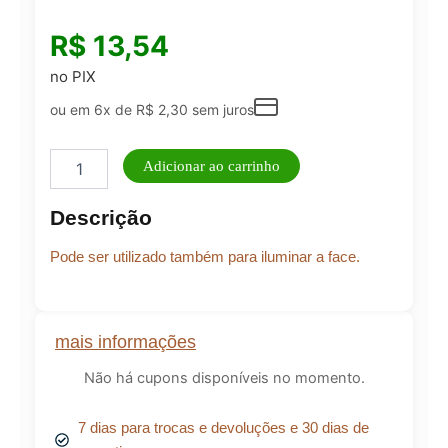
R$
13,54
no PIX
ou em 6x de
R$
2,30
sem juros
Pincel
Adicionar ao carrinho
Para
Iluminador
Descrição
Macrilan
W
Pode ser utilizado também para iluminar a face.
-
910
quantidade
mais informações
Não há cupons disponíveis no momento.
7 dias para trocas e devoluções e 30 dias de