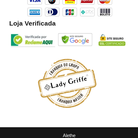
m
Loja Verificada
Alethe