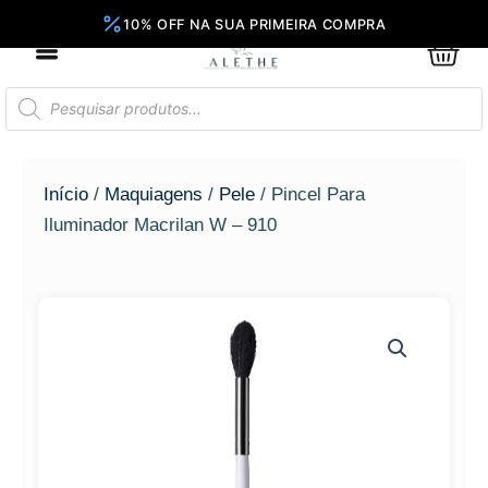
Ir
para
0
Car
o
conteúdo
Pesquisar
produtos
Início
/
Maquiagens
/
Pele
/ Pincel Para
Iluminador Macrilan W – 910