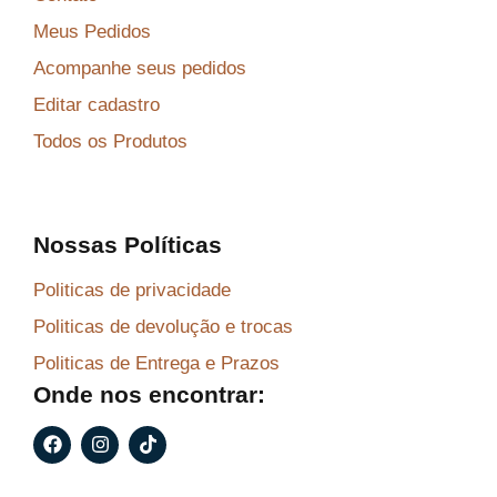
Meus Pedidos
Acompanhe seus pedidos
Editar cadastro
Todos os Produtos
Nossas Políticas
Politicas de privacidade
Politicas de devolução e trocas
Politicas de Entrega e Prazos
Onde nos encontrar:
F
I
T
a
n
i
c
s
k
e
t
t