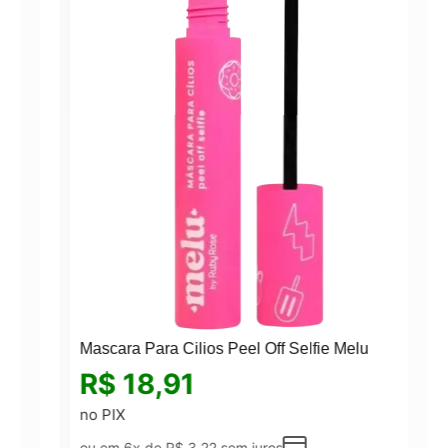
Mascara Para Cilios Peel Off Selfie Melu
R$
18,91
no PIX
ou em 6x de
R$
3,22
sem juros