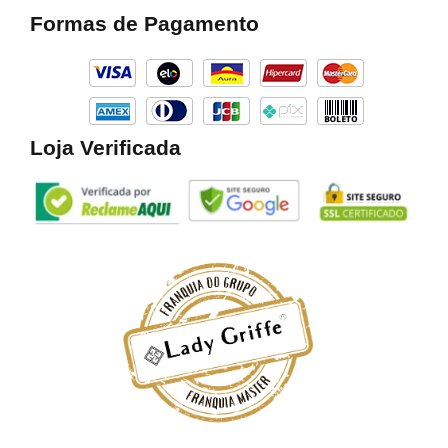
b
a
o
Formas de Pagamento
o
g
k
o
r
k
a
m
Loja Verificada