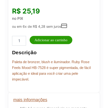
R$
25,19
no PIX
ou em 6x de
R$
4,28
sem juros
Ruby
Adicionar ao carrinho
Rose
Feels
Descrição
Mood-
Paleta
Paleta de bronzer, blush e iluminador. Ruby Rose
Multifuncional
14.9g
Feels Mood HB-7528 é super pigmentada, de fácil
quantidade
aplicação e ideal para você criar uma pele
impecável.
mais informações