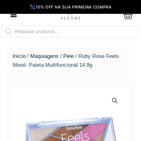
Ir
para
0
Car
o
conteúdo
Pesquisar
produtos
Início
/
Maquiagens
/
Pele
/ Ruby Rose Feels
Mood- Paleta Multifuncional 14.9g