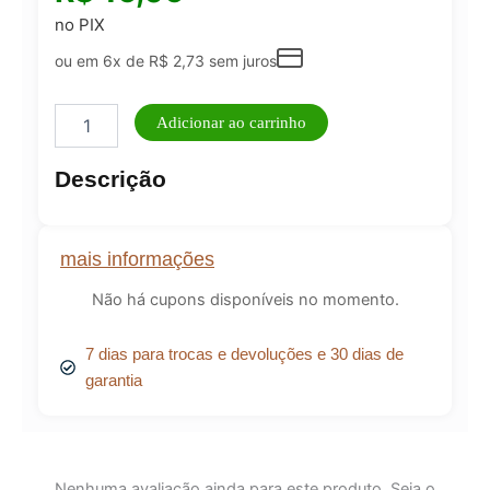
no PIX
ou em 6x de
R$
2,73
sem juros
Curvex
Adicionar ao carrinho
Galenco
New
Descrição
York
quantidade
mais informações
Não há cupons disponíveis no momento.
7 dias para trocas e devoluções e 30 dias de
garantia
Nenhuma avaliação ainda para este produto. Seja o