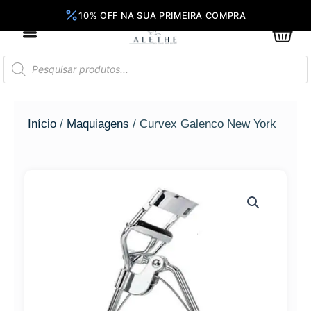
Ir
para
0
Car
o
conteúdo
Pesquisar
produtos
Início
/
Maquiagens
/ Curvex Galenco New York