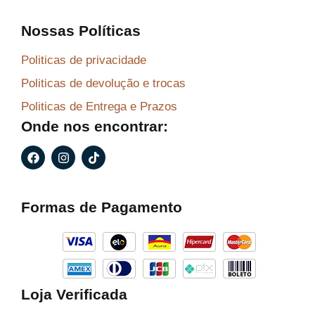
Nossas Políticas
Politicas de privacidade
Politicas de devolução e trocas
Politicas de Entrega e Prazos
Onde nos encontrar:
F
I
T
a
n
i
c
s
k
e
t
t
b
a
o
Formas de Pagamento
o
g
k
o
r
k
a
m
Loja Verificada