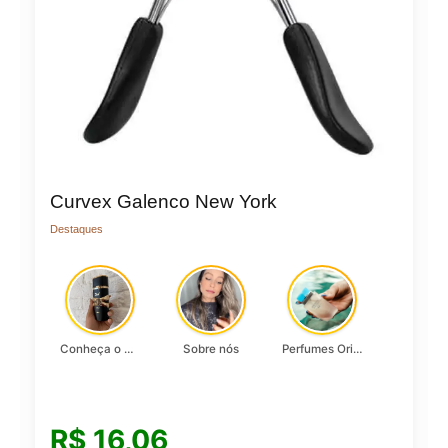
Curvex Galenco New York
Destaques
Conheça o Asad, da Lattafa…
Sobre nós
Perfumes Originais
R$
16,06