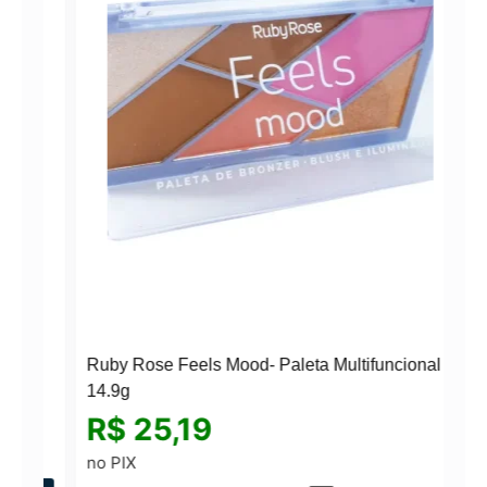
Ruby Rose Feels Mood- Paleta Multifuncional
14.9g
R$
25,19
N
no PIX