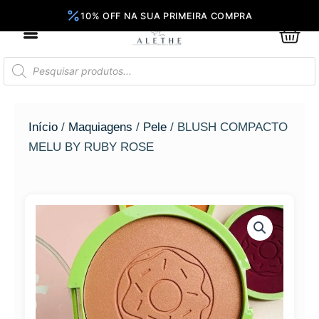
Ir
para
0
Car
o
conteúdo
Pesquisar
produtos
Início
/
Maquiagens
/
Pele
/ BLUSH COMPACTO
MELU BY RUBY ROSE