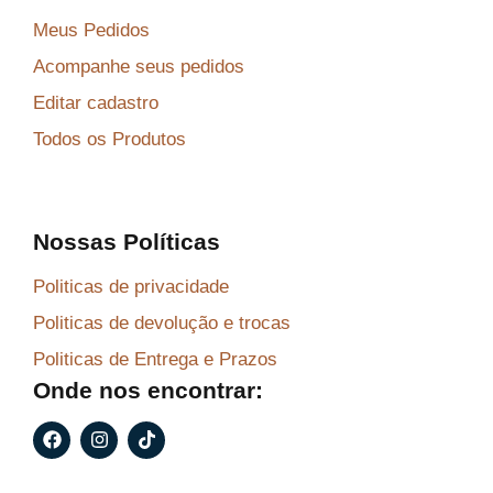
Meus Pedidos
Acompanhe seus pedidos
Editar cadastro
Todos os Produtos
Nossas Políticas
Politicas de privacidade
Politicas de devolução e trocas
Politicas de Entrega e Prazos
Onde nos encontrar:
F
I
T
a
n
i
c
s
k
e
t
t