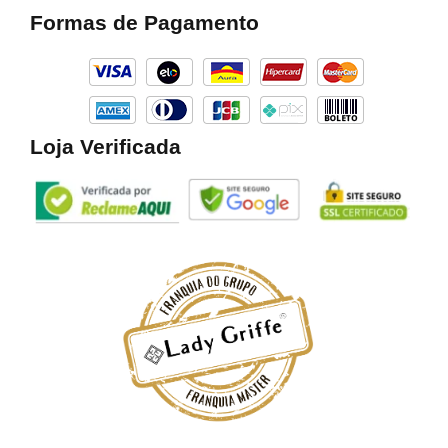
b
a
o
Formas de Pagamento
o
g
k
o
r
k
a
m
Loja Verificada