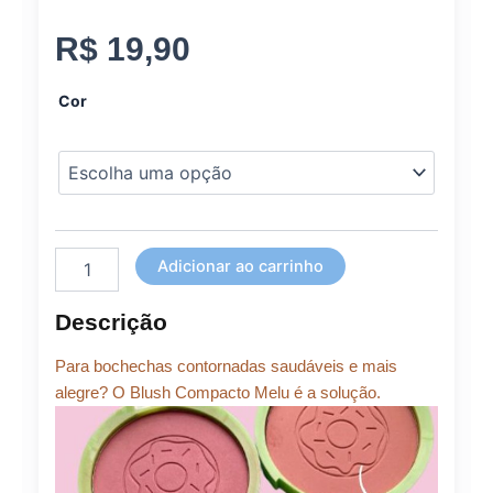
R$
19,90
BLUSH
Cor
COMPACTO
MELU
BY
RUBY
ROSE
quantidade
Adicionar ao carrinho
Descrição
Para bochechas contornadas saudáveis e mais
alegre? O Blush Compacto Melu é a solução.