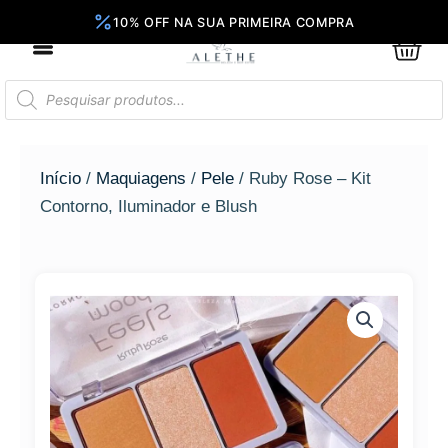
Ir
para
0
Car
o
conteúdo
Pesquisar
produtos
Início
/
Maquiagens
/
Pele
/ Ruby Rose – Kit
Contorno, Iluminador e Blush