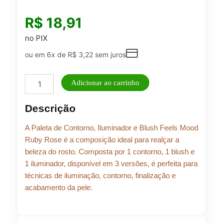
R$
18,91
no PIX
ou em 6x de
R$
3,22
sem juros
Ruby
Adicionar ao carrinho
Rose
-
Descrição
Kit
Contorno,
A Paleta de Contorno, Iluminador e Blush Feels Mood
Iluminador
e
Ruby Rose é a composição ideal para realçar a
Blush
beleza do rosto. Composta por 1 contorno, 1 blush e
quantidade
1 iluminador, disponível em 3 versões, é perfeita para
técnicas de iluminação, contorno, finalização e
acabamento da pele.