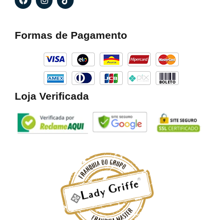
a
n
i
c
s
k
e
t
t
b
a
o
Formas de Pagamento
o
g
k
o
r
k
a
m
Loja Verificada