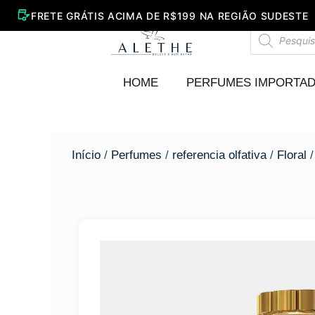
Ir
para
Pesquisar
o
produtos
conteúdo
HOME
PERFUMES IMPORTA
Início
/
Perfumes
/
referencia olfativa
/
Floral
/