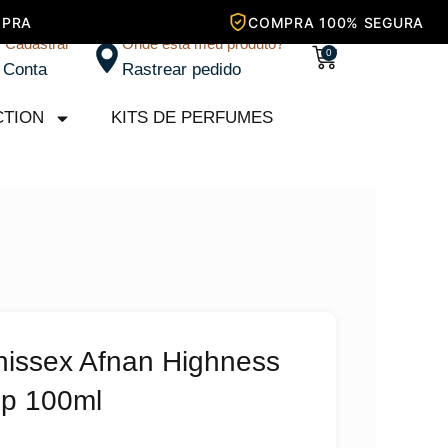
/ Cadastrar
Onde está meu produto?
Carrinho
0
 Conta
Rastrear pedido
CTION
KITS DE PERFUMES
nissex Afnan Highness
dp 100ml