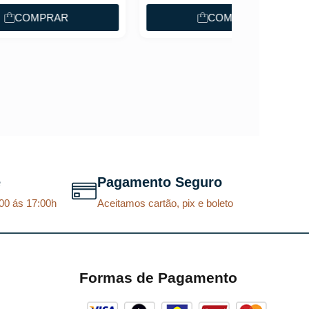
p
p
COMPRAR
r
r
e
e
ç
ç
o
o
o
a
r
t
i
u
g
a
e
Pagamento Seguro
i
l
00 ás 17:00h
Aceitamos cartão, pix e boleto
n
é
a
:
l
R
e
$
Formas de Pagamento
r