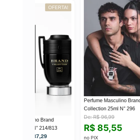
OFERTA!
Perfume Masculino Brand
Perf
Collection 25ml N° 296
Eau 
De:
R$
96,99
De:
Brand
R$
85,55
R$
214/813
O
29
no PIX
no P