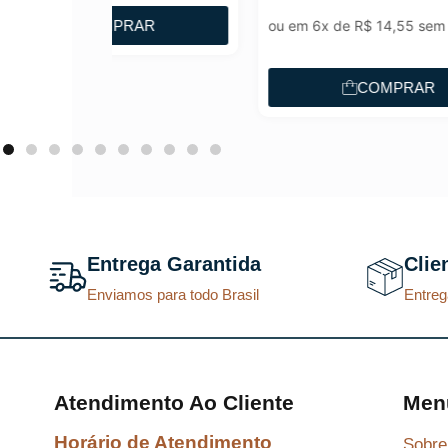
p
AR
ou em 6x de
R$
14,55
sem juros
ou e
r
e
COMPRAR
ç
o
a
t
u
a
Entrega Garantida
Clie
l
Enviamos para todo Brasil
Entreg
é
:
R
$
Atendimento Ao Cliente
Men
Horário de Atendimento
Sobre