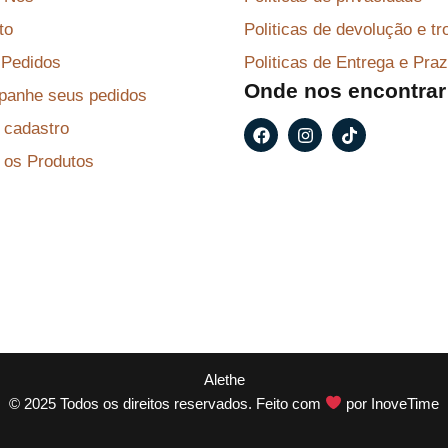
a
8
to
Politicas de devolução e tr
:
7
R
,
Pedidos
Politicas de Entrega e Pra
Onde nos encontrar
$
2
anhe seus pedidos
9
F
I
T
r cadastro
a
n
i
9
.
c
s
k
 os Produtos
e
t
t
6
b
a
o
,
o
g
k
o
r
9
k
a
m
9
.
Alethe
© 2025 Todos os direitos reservados. Feito com
por
InoveTime