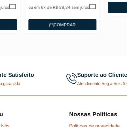
p
p
m 6x de
R$
38,34
sem juros
COMPRAR
r
r
e
e
COMPRAR
ç
ç
o
o
o
a
r
t
i
u
g
a
nte Satisfeito
Suporte ao Client
i
l
a garantida
Atendimento Seg a Sex: 9:
n
é
a
:
l
R
e
$
u
Nossas Políticas
r
 Nós
Politicas de privacidade