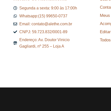
8
Conta
7
Segunda a sexta: 9:00 às 17:00h
,
Meus 
Whatsapp:(15) 99650-0737
2
Acomp
Email: contato@alethe.com.br
9
Edita
CNPJ: 59.723.832/0001-89
.
Todos
Endereço: Av. Doutor Vinicio
Gagliardi, nº 255 – Loja A