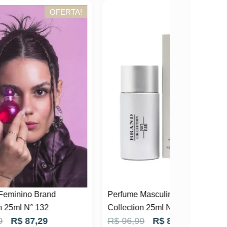
TA!
OFERTA!
Perfume Masculino Brand
Collection 25ml N° 102
O
O
R$
96,99
R$
87,29