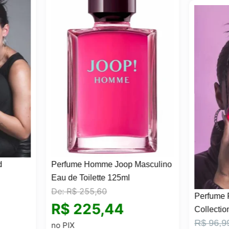
OFER
ume Homme Joop Masculino
de Toilette 125ml
R$
255,60
Perfume Feminino Brand
225,44
Collection 25ml N° 132
O
O
R$
96,99
R$
87,29
IX