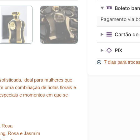
era:
é:
Highness
Boleto ban
V
R$ 628,56.
R$ 565,70.
Black
Pagamento via bol
Edp
100ml
Cartão de 
quantidade
PIX
7 dias para troca
ofisticada, ideal para mulheres que
 uma combinação de notas florais e
s especiais e momentos em que se
a Rosa
ang, Rosa e Jasmim