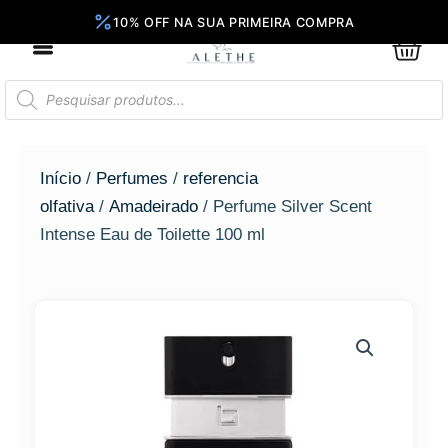
Ir
para
0
Car
o
conteúdo
Pesquisar
produtos
Início
/
Perfumes
/
referencia
olfativa
/
Amadeirado
/ Perfume Silver Scent
Intense Eau de Toilette 100 ml