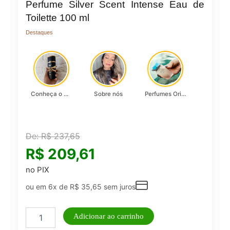
Perfume Silver Scent Intense Eau de
Toilette 100 ml
Destaques
Conheça o Asad, da Lattafa…
Sobre nós
Perfumes Originais
De:
R$
237,65
R$
209,61
no PIX
ou em 6x de
R$
35,65
sem juros
Perfume
Adicionar ao carrinho
Silver