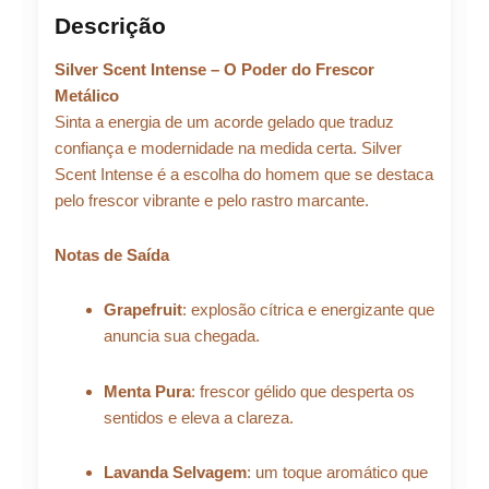
Scent
Descrição
Intense
Eau
Silver Scent Intense – O Poder do Frescor
de
Toilette
Metálico
100
Sinta a energia de um acorde gelado que traduz
ml
confiança e modernidade na medida certa. Silver
quantidade
Scent Intense é a escolha do homem que se destaca
pelo frescor vibrante e pelo rastro marcante.
Notas de Saída
Grapefruit
: explosão cítrica e energizante que
anuncia sua chegada.
Menta Pura
: frescor gélido que desperta os
sentidos e eleva a clareza.
Lavanda Selvagem
: um toque aromático que