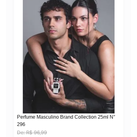
Perfume Masculino Brand Collection 25ml N°
296
De:
R$
96,99
N°