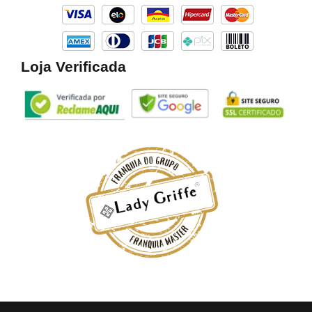
k
a
m
Loja Verificada