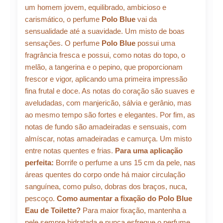
um homem jovem, equilibrado, ambicioso e
carismático, o perfume
Polo Blue
vai da
sensualidade até a suavidade. Um misto de boas
sensações. O perfume
Polo Blue
possui uma
fragrância fresca e possui, como notas do topo, o
melão, a tangerina e o pepino, que proporcionam
frescor e vigor, aplicando uma primeira impressão
fina frutal e doce. As notas do coração são suaves e
aveludadas, com manjericão, sálvia e gerânio, mas
ao mesmo tempo são fortes e elegantes. Por fim, as
notas de fundo são amadeiradas e sensuais, com
almíscar, notas amadeiradas e camurça. Um misto
entre notas quentes e frias.
Para uma aplicação
perfeita:
Borrife o perfume a uns 15 cm da pele, nas
áreas quentes do corpo onde há maior circulação
sanguínea, como pulso, dobras dos braços, nuca,
pescoço.
Como aumentar a fixação do Polo Blue
Eau de Toilette?
Para maior fixação, mantenha a
pele sempre hidratada e nunca esfregue o perfume