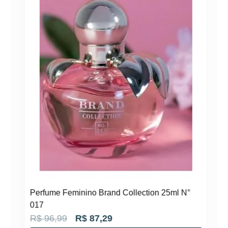
°
Perfume Feminino Brand Collection 25ml N°
017
O
O
R$
96,99
R$
87,29