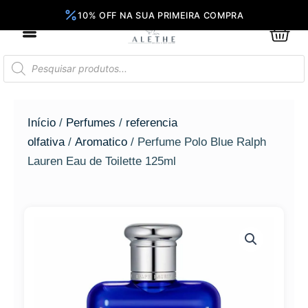
Ir
para
0
Car
o
conteúdo
Pesquisar
produtos
Início
/
Perfumes
/
referencia
olfativa
/
Aromatico
/ Perfume Polo Blue Ralph
Lauren Eau de Toilette 125ml