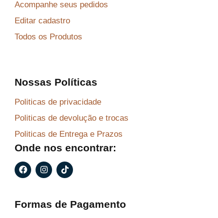
Acompanhe seus pedidos
Editar cadastro
Todos os Produtos
Nossas Políticas
Politicas de privacidade
Politicas de devolução e trocas
Politicas de Entrega e Prazos
Onde nos encontrar:
F
I
T
a
n
i
c
s
k
e
t
t
b
a
o
Formas de Pagamento
o
g
k
o
r