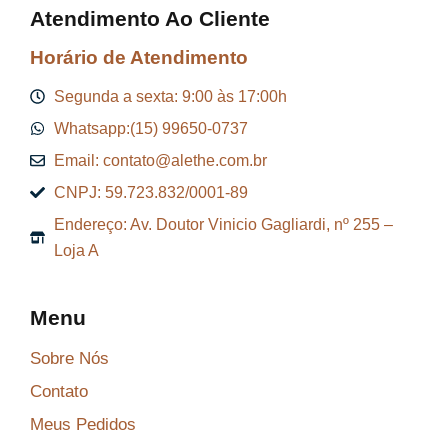
Atendimento Ao Cliente
:
7
R
,
Horário de Atendimento
$
2
Segunda a sexta: 9:00 às 17:00h
9
Whatsapp:(15) 99650-0737
9
.
Email: contato@alethe.com.br
6
CNPJ: 59.723.832/0001-89
,
Endereço: Av. Doutor Vinicio Gagliardi, nº 255 –
9
Loja A
9
.
Menu
Sobre Nós
Contato
Meus Pedidos