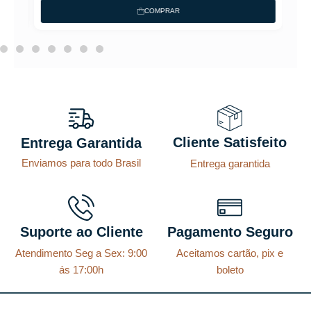
p
p
COMPRAR
r
r
e
e
ç
ç
o
o
o
a
r
t
Cliente Satisfeito
Entrega Garantida
i
u
Enviamos para todo Brasil
Entrega garantida
g
a
i
l
n
é
a
:
Suporte ao Cliente
Pagamento Seguro
l
R
Atendimento Seg a Sex: 9:00
Aceitamos cartão, pix e
e
$
ás 17:00h
boleto
r
a
8