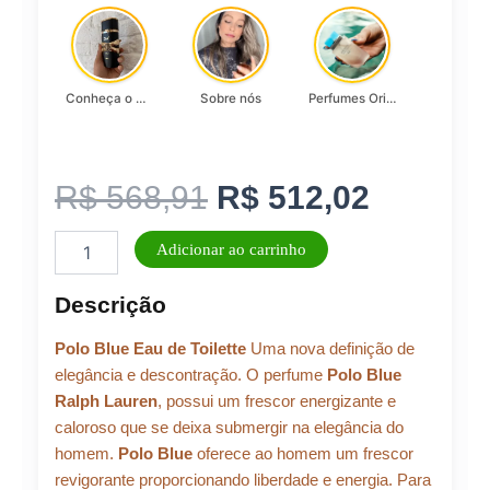
Conheça o Asad, da Lattafa…
Sobre nós
Perfumes Originais
O
O
R$
568,91
R$
512,02
Perfume
preço
preço
Adicionar ao carrinho
Polo
Blue
original
atual
Descrição
Ralph
Lauren
era:
é:
Polo Blue Eau de Toilette
Uma nova definição de
Eau
de
elegância e descontração. O perfume
Polo Blue
Toilette
Ralph Lauren
, possui um frescor energizante e
R$ 568,91.
R$ 512,
125ml
caloroso que se deixa submergir na elegância do
quantidade
homem.
Polo Blue
oferece ao homem um frescor
revigorante proporcionando liberdade e energia. Para