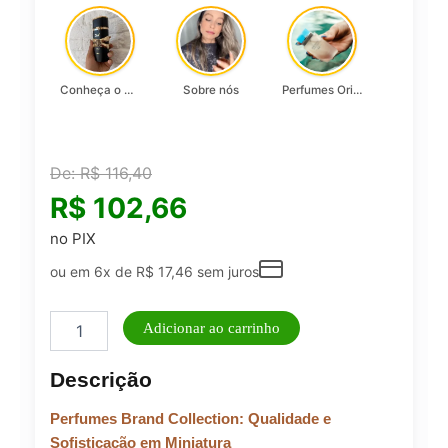
Conheça o Asad, da Lattafa…
Sobre nós
Perfumes Originais
De:
R$
116,40
R$
102,66
no PIX
ou em 6x de
R$
17,46
sem juros
Perfume
Adicionar ao carrinho
Masculino
Brand
Descrição
Collection
25ml
Perfumes Brand Collection: Qualidade e
N°
181/817
Sofisticação em Miniatura