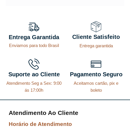
ç
ç
o
o
o
a
r
t
Cliente Satisfeito
Entrega Garantida
i
u
Enviamos para todo Brasil
Entrega garantida
g
a
i
l
n
é
a
:
Suporte ao Cliente
Pagamento Seguro
l
R
Atendimento Seg a Sex: 9:00
Aceitamos cartão, pix e
e
$
ás 17:00h
boleto
r
a
8
Atendimento Ao Cliente
:
7
R
,
Horário de Atendimento