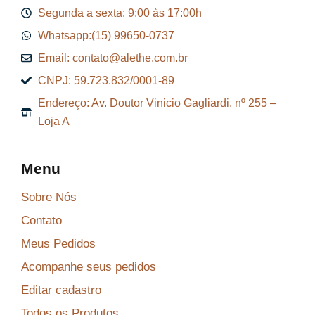
$
2
Segunda a sexta: 9:00 às 17:00h
9
Whatsapp:(15) 99650-0737
9
.
Email: contato@alethe.com.br
6
CNPJ: 59.723.832/0001-89
,
Endereço: Av. Doutor Vinicio Gagliardi, nº 255 –
9
Loja A
9
.
Menu
Sobre Nós
Contato
Meus Pedidos
Acompanhe seus pedidos
Editar cadastro
Todos os Produtos