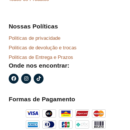
Nossas Políticas
Politicas de privacidade
Politicas de devolução e trocas
Politicas de Entrega e Prazos
Onde nos encontrar:
F
I
T
a
n
i
c
s
k
e
t
t
b
a
o
Formas de Pagamento
o
g
k
o
r
k
a
m