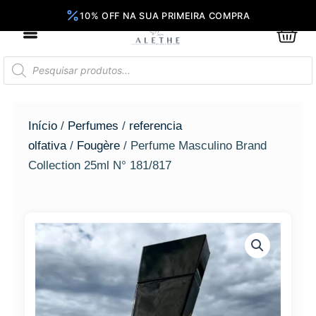
Ir
para
0
Car
o
conteúdo
Pesquisar
produtos
Início
/
Perfumes
/
referencia
olfativa
/
Fougère
/ Perfume Masculino Brand
Collection 25ml N° 181/817