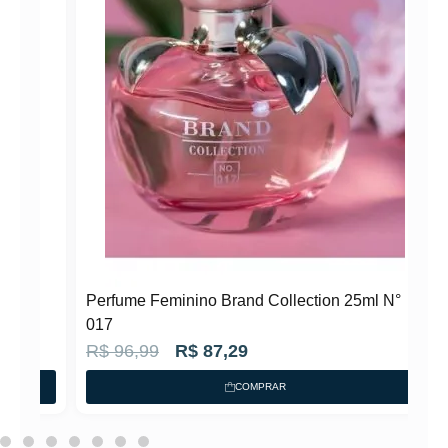
N°
Perfume Feminino Brand Collection 25ml N°
017
O
O
R$
96,99
R$
87,29
p
p
COMPRAR
r
r
e
e