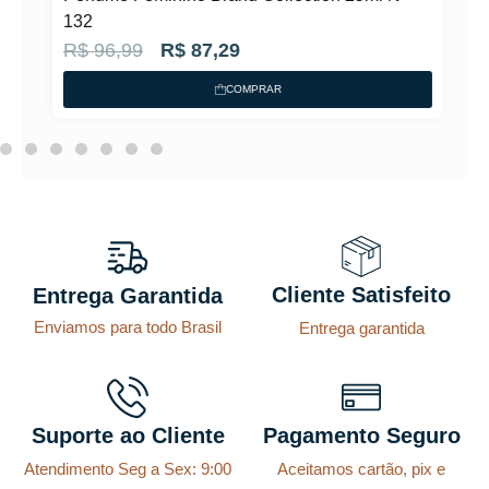
132
O
O
R$
96,99
R$
87,29
p
p
COMPRAR
r
r
e
e
ç
ç
o
o
o
a
r
t
Cliente Satisfeito
Entrega Garantida
i
u
Enviamos para todo Brasil
Entrega garantida
g
a
i
l
n
é
a
:
Suporte ao Cliente
Pagamento Seguro
l
R
Atendimento Seg a Sex: 9:00
Aceitamos cartão, pix e