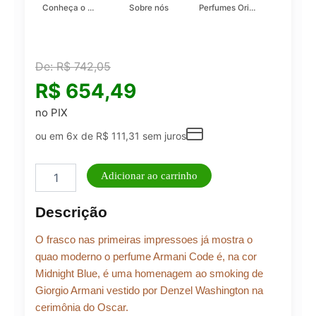
Conheça o Asad, da Lattafa…
Sobre nós
Perfumes Originais
De:
R$
742,05
R$
654,49
no PIX
ou em 6x de
R$
111,31
sem juros
Perfume
Adicionar ao carrinho
Masculino
Armani
Descrição
Code
Giorgio
O frasco nas primeiras impressoes já mostra o
Armani
Eau
quao moderno o perfume Armani Code é, na cor
de
Midnight Blue, é uma homenagem ao smoking de
Toilette
Giorgio Armani vestido por Denzel Washington na
125ml
cerimônia do Oscar.
quantidade