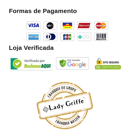
e
t
t
b
a
o
Formas de Pagamento
o
g
k
o
r
k
a
m
Loja Verificada