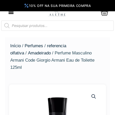
Ir
para
0
Car
o
conteúdo
Pesquisar
produtos
Início
/
Perfumes
/
referencia
olfativa
/
Amadeirado
/ Perfume Masculino
Armani Code Giorgio Armani Eau de Toilette
125ml