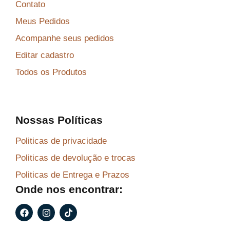
Contato
Meus Pedidos
Acompanhe seus pedidos
Editar cadastro
Todos os Produtos
Nossas Políticas
Politicas de privacidade
Politicas de devolução e trocas
Politicas de Entrega e Prazos
Onde nos encontrar:
F
I
T
a
n
i
c
s
k