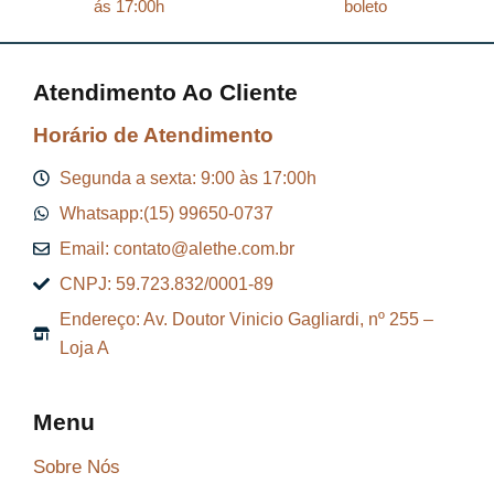
e
$
ás 17:00h
boleto
r
a
8
Atendimento Ao Cliente
:
7
R
,
Horário de Atendimento
$
2
Segunda a sexta: 9:00 às 17:00h
9
Whatsapp:(15) 99650-0737
9
.
Email: contato@alethe.com.br
6
CNPJ: 59.723.832/0001-89
,
Endereço: Av. Doutor Vinicio Gagliardi, nº 255 –
9
Loja A
9
.
Menu
Sobre Nós