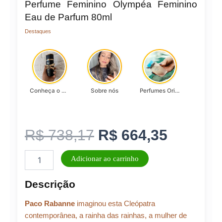
Perfume Feminino Olympéa Feminino
Eau de Parfum 80ml
Destaques
Conheça o Asad, da Lattafa…
Sobre nós
Perfumes Originais
O
O
R$
738,17
R$
664,35
Perfume
preço
preço
Adicionar ao carrinho
Feminino
Olympéa
original
atual
Descrição
Feminino
Eau
era:
é:
Paco Rabanne
imaginou esta Cleópatra
de
Parfum
contemporânea, a rainha das rainhas, a mulher de