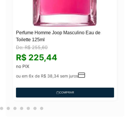
Perfume Homme Joop Masculino Eau de
Toilette 125ml
De:
R$
255,60
°
R$
225,44
no PIX
ou em 6x de
R$
38,34
sem juros
COMPRAR