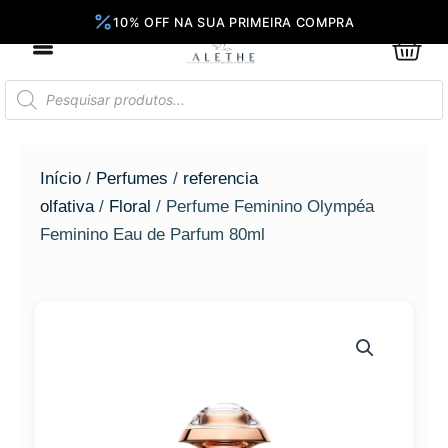
Ir
para
0
Car
o
conteúdo
Pesquisar
produtos
Início
/
Perfumes
/
referencia
olfativa
/
Floral
/ Perfume Feminino Olympéa
Feminino Eau de Parfum 80ml