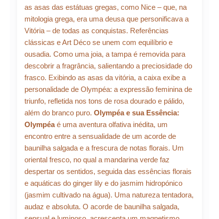
as asas das estátuas gregas, como Nice – que, na
mitologia grega, era uma deusa que personificava a
Vitória – de todas as conquistas. Referências
clássicas e Art Déco se unem com equilíbrio e
ousadia. Como uma joia, a tampa é removida para
descobrir a fragrância, salientando a preciosidade do
frasco. Exibindo as asas da vitória, a caixa exibe a
personalidade de Olympéa: a expressão feminina de
triunfo, refletida nos tons de rosa dourado e pálido,
além do branco puro.
Olympéa e sua Essência:
Olympéa
é uma aventura olfativa inédita, um
encontro entre a sensualidade de um acorde de
baunilha salgada e a frescura de notas florais. Um
oriental fresco, no qual a mandarina verde faz
despertar os sentidos, seguida das essências florais
e aquáticas do ginger lily e do jasmim hidropónico
(jasmim cultivado na água). Uma natureza tentadora,
audaz e absoluta. O acorde de baunilha salgada,
sensual e luminoso, acrescenta um magnetismo