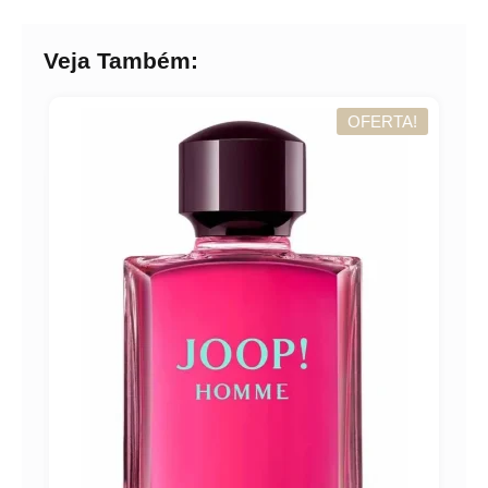
Veja Também:
OFERTA!
A!