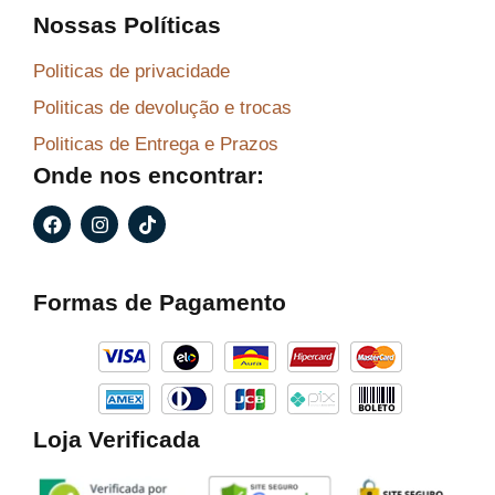
Nossas Políticas
Politicas de privacidade
Politicas de devolução e trocas
Politicas de Entrega e Prazos
Onde nos encontrar:
F
I
T
a
n
i
c
s
k
e
t
t
b
a
o
Formas de Pagamento
o
g
k
o
r
k
a
m
Loja Verificada