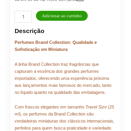
Perfume
Adicionar ao carrinho
Feminino
Brand
Descrição
Collection
25ml
Perfumes Brand Collection: Qualidade e
N°
365
Sofisticação em Miniatura
quantidade
A linha Brand Collection traz fragrâncias que
capturam a essência dos grandes perfumes
importados, oferecendo uma experiência próxima
aos lançamentos mais famosos do mercado, tanto
no líquido quanto na qualidade das embalagens.
Com frascos elegantes em tamanho
Travel Size
(25
ml), os perfumes da Brand Collection são
verdadeiras miniaturas dos clássicos internacionais,
perfeitos para quem busca praticidade e variedade.