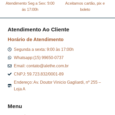
l
R
Atendimento Seg a Sex: 9:00
Aceitamos cartão, pix e
e
$
ás 17:00h
boleto
r
a
8
Atendimento Ao Cliente
:
7
R
,
Horário de Atendimento
$
2
Segunda a sexta: 9:00 às 17:00h
9
Whatsapp:(15) 99650-0737
9
.
Email: contato@alethe.com.br
6
CNPJ: 59.723.832/0001-89
,
Endereço: Av. Doutor Vinicio Gagliardi, nº 255 –
9
Loja A
9
.
Menu