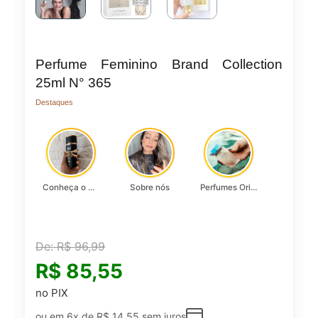
Perfume Feminino Brand Collection
25ml N° 365
Destaques
Conheça o Asad, da Lattafa…
Sobre nós
Perfumes Originais
De:
R$
96,99
R$
85,55
no PIX
ou em 6x de
R$
14,55
sem juros