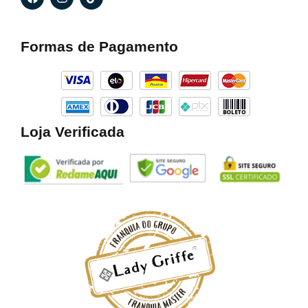
a
n
i
c
s
k
e
t
t
b
a
o
Formas de Pagamento
o
g
k
o
r
k
a
m
Loja Verificada