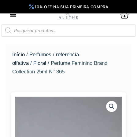
Ir
para
0
Car
o
conteúdo
Pesquisar
produtos
Início
/
Perfumes
/
referencia
olfativa
/
Floral
/ Perfume Feminino Brand
Collection 25ml N° 365