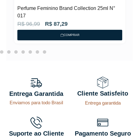
Perfume Feminino Brand Collection 25ml N°
017
O
O
R$
96,99
R$
87,29
p
p
COMPRAR
r
r
e
e
ç
ç
o
o
o
a
r
t
Cliente Satisfeito
Entrega Garantida
i
u
Enviamos para todo Brasil
Entrega garantida
g
a
i
l
n
é
a
:
Suporte ao Cliente
Pagamento Seguro