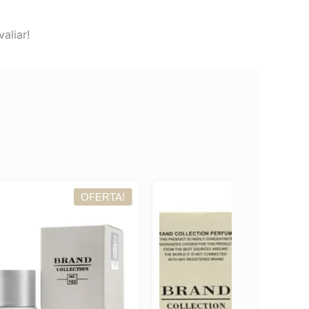
aliar!
TA!
OFERTA!