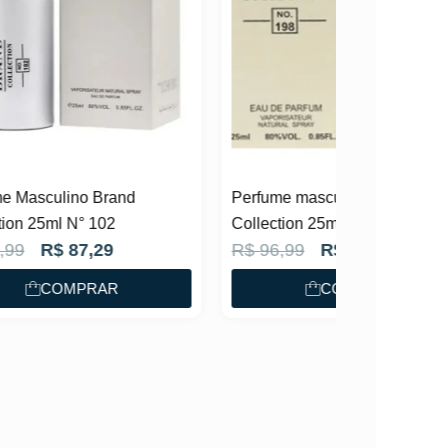
Perfume masculino Brand
Collection 25ml N° 198
O
O
R$
96,99
R$
87,29
p
p
COMPRAR
r
r
e
e
ç
ç
o
o
o
a