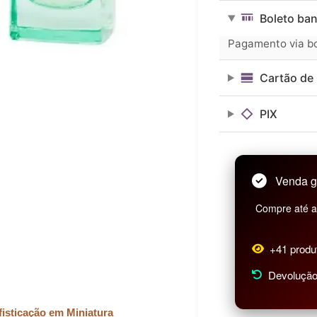
era:
é:
Collection
Boleto ban
25ml
R$ 96,99.
R$ 87,29.
N°
Pagamento via bol
280
quantidade
Cartão de 
PIX
Venda g
Compre até as
+41 produ
Devolução 
isticação em Miniatura