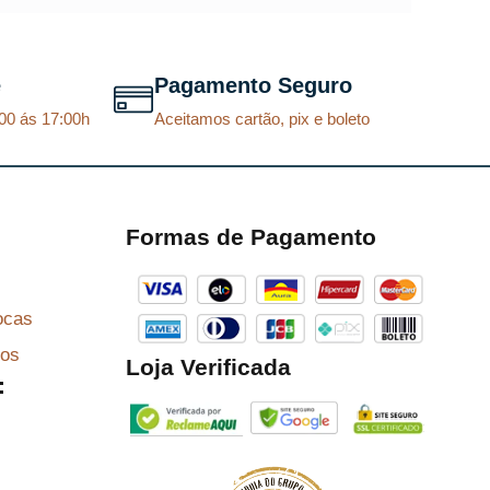
r
t
i
u
g
a
e
Pagamento Seguro
i
l
00 ás 17:00h
Aceitamos cartão, pix e boleto
n
é
a
:
l
R
e
$
Formas de Pagamento
r
a
8
ocas
:
7
R
,
zos
Loja Verificada
:
$
2
9
9
.
6