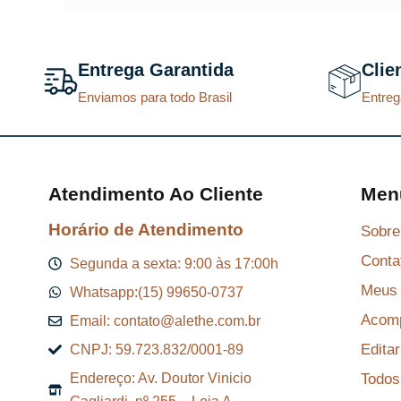
t
u
a
Entrega Garantida
Clie
l
Enviamos para todo Brasil
Entreg
é
:
R
$
Atendimento Ao Cliente
Men
Horário de Atendimento
Sobre
8
Conta
7
Segunda a sexta: 9:00 às 17:00h
,
Meus 
Whatsapp:(15) 99650-0737
2
Acomp
Email: contato@alethe.com.br
9
Edita
CNPJ: 59.723.832/0001-89
.
Todos
Endereço: Av. Doutor Vinicio