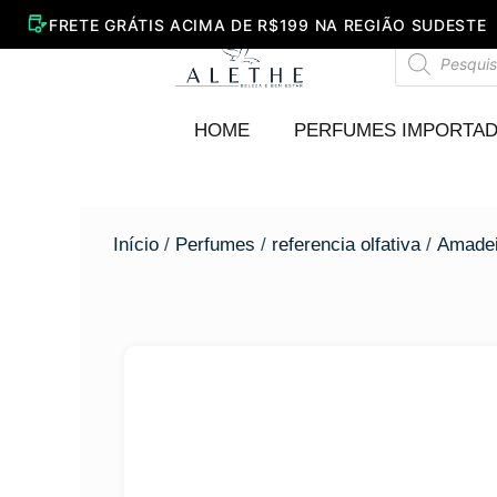
Ir
para
Pesquisar
o
produtos
conteúdo
HOME
PERFUMES IMPORTA
Início
/
Perfumes
/
referencia olfativa
/
Amadei