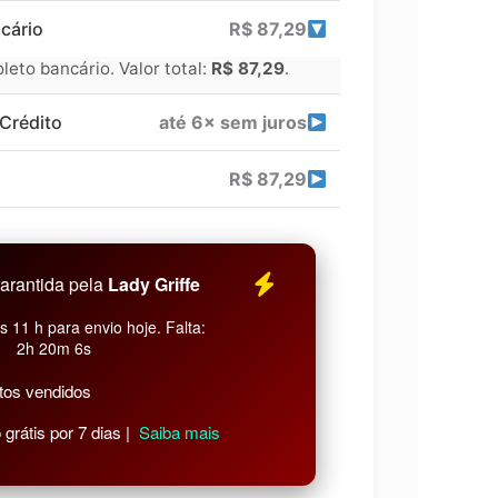
cário
R$
87,29
eto bancário. Valor total:
R$
87,29
.
Crédito
até 6× sem juros
R$
87,29
arantida pela
Lady Griffe
 11 h para envio hoje. Falta:
2h 20m 5s
tos vendidos
grátis por 7 dias |
Saiba mais