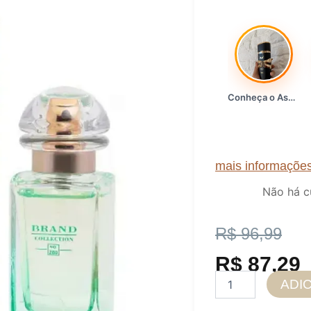
Conheça o Asad, da Lattafa…
mais informaçõe
Não há c
O
O
R$
96,99
preço
preço
R$
87,29
Perfume
ADI
original
atual
Feminino
Brand