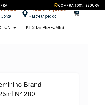
/ Cadastrar
Onde está meu produto?
Carrinho
0
 Conta
Rastrear pedido
CTION
KITS DE PERFUMES
eminino Brand
 25ml N° 280