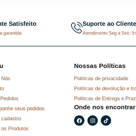
r
t
r
t
i
u
i
u
g
a
g
a
nte Satisfeito
Suporte ao Client
i
l
i
l
a garantida
Atendimento Seg a Sex: 9:
n
é
n
é
a
:
a
:
l
R
l
R
e
$
e
$
u
Nossas Políticas
r
r
 Nós
Politicas de privacidade
a
8
a
8
to
Politicas de devolução e tr
:
7
:
7
R
,
R
,
Pedidos
Politicas de Entrega e Pra
Onde nos encontrar
$
2
$
2
anhe seus pedidos
9
9
F
I
T
r cadastro
a
n
i
9
.
9
.
c
s
k
 os Produtos
e
t
t
6
6