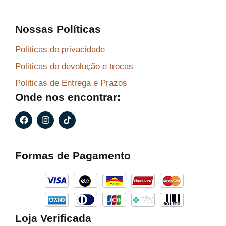
Nossas Políticas
Politicas de privacidade
Politicas de devolução e trocas
Politicas de Entrega e Prazos
Onde nos encontrar:
F
I
T
a
n
i
c
s
k
e
t
t
b
a
o
Formas de Pagamento
o
g
k
o
r
k
a
m
Loja Verificada