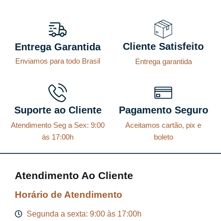
o
o
o
a
r
t
Cliente Satisfeito
Entrega Garantida
i
u
Enviamos para todo Brasil
Entrega garantida
g
a
i
l
n
é
a
:
Suporte ao Cliente
Pagamento Seguro
l
R
Atendimento Seg a Sex: 9:00
Aceitamos cartão, pix e
e
$
ás 17:00h
boleto
r
a
8
Atendimento Ao Cliente
:
7
R
,
Horário de Atendimento
$
2
Segunda a sexta: 9:00 às 17:00h