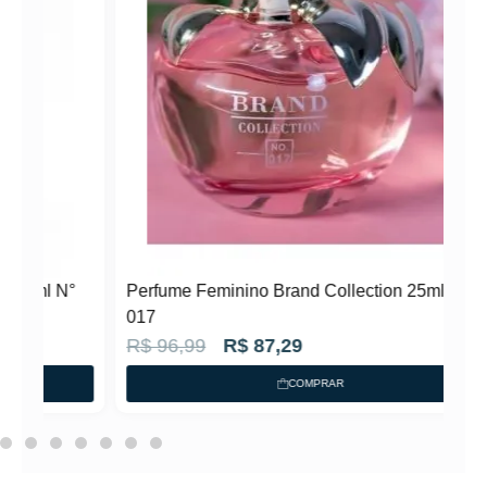
N°
Perfume Feminino Brand Collection 25ml N°
017
O
O
R$
96,99
R$
87,29
p
p
COMPRAR
r
r
e
e
ç
ç