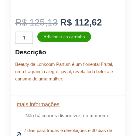
O
O
R$
125,13
R$
112,62
Perfume
preço
preço
Adicionar ao carrinho
Beauty
100ML
original
atual
Descrição
EDP
Lonkoom
era:
é:
Beauty da Lonkoom Parfum é um floriental Frutal,
Ref:
B300
uma fragrância alegre, jovial, revela toda beleza e
quantidade
carisma de uma mulher.
R$ 125,13.
R$ 112,
mais informações
Não há cupons disponíveis no momento.
7 dias para trocas e devoluções e 30 dias de