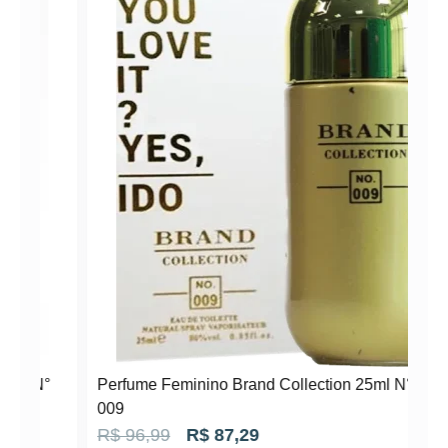
N°
Perfume Feminino Brand Collection 25ml N°
009
O
O
R$
96,99
R$
87,29