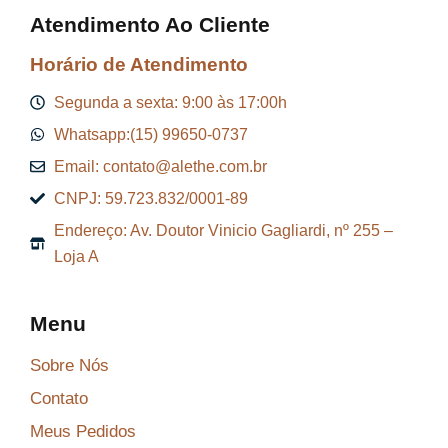
a
8
Atendimento Ao Cliente
:
7
R
,
Horário de Atendimento
$
2
Segunda a sexta: 9:00 às 17:00h
9
Whatsapp:(15) 99650-0737
9
.
Email: contato@alethe.com.br
6
CNPJ: 59.723.832/0001-89
,
Endereço: Av. Doutor Vinicio Gagliardi, nº 255 –
9
Loja A
9
.
Menu
Sobre Nós
Contato
Meus Pedidos