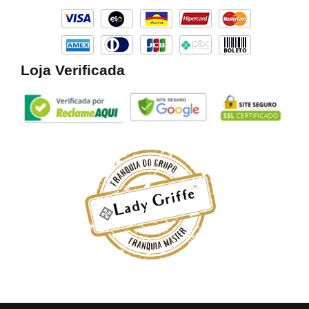
k
a
m
Loja Verificada