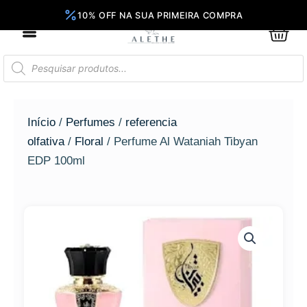
Ir
para
0
Car
o
conteúdo
Pesquisar
produtos
Início
/
Perfumes
/
referencia
olfativa
/
Floral
/ Perfume Al Wataniah Tibyan
EDP 100ml