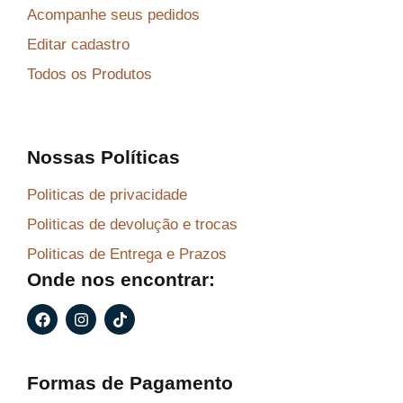
Acompanhe seus pedidos
Editar cadastro
Todos os Produtos
Nossas Políticas
Politicas de privacidade
Politicas de devolução e trocas
Politicas de Entrega e Prazos
Onde nos encontrar:
F
I
T
a
n
i
c
s
k
e
t
t
b
a
o
Formas de Pagamento
o
g
k
o
r