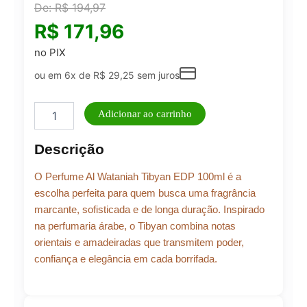
De:
R$
194,97
R$
171,96
no PIX
ou em 6x de
R$
29,25
sem juros
Perfume
Adicionar ao carrinho
Al
Wataniah
Descrição
Tibyan
EDP
O Perfume Al Wataniah Tibyan EDP 100ml é a
100ml
quantidade
escolha perfeita para quem busca uma fragrância
marcante, sofisticada e de longa duração. Inspirado
na perfumaria árabe, o Tibyan combina notas
orientais e amadeiradas que transmitem poder,
confiança e elegância em cada borrifada.