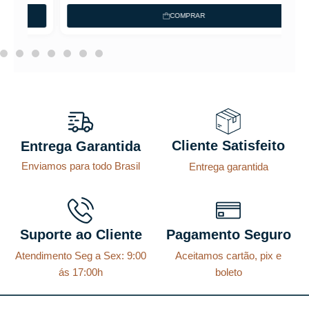
p
p
COMPRAR
r
r
e
e
ç
ç
o
o
o
a
r
t
Cliente Satisfeito
Entrega Garantida
i
u
Enviamos para todo Brasil
Entrega garantida
g
a
i
l
n
é
a
:
Suporte ao Cliente
Pagamento Seguro
l
R
Atendimento Seg a Sex: 9:00
Aceitamos cartão, pix e
e
$
ás 17:00h
boleto
r