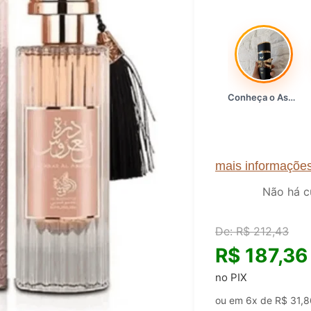
Conheça o Asad, da Lattafa…
mais informaçõe
Não há c
De:
R$
212,43
R$
187,36
no PIX
ou em 6x de
R$
31,8