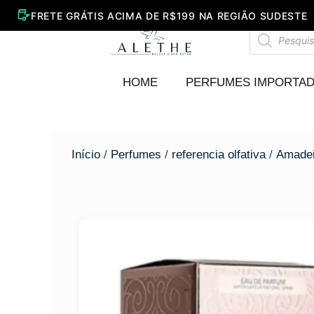
Ir
para
Pesquisar
o
produtos
conteúdo
HOME
PERFUMES IMPORTA
Início
/
Perfumes
/
referencia olfativa
/
Amadei