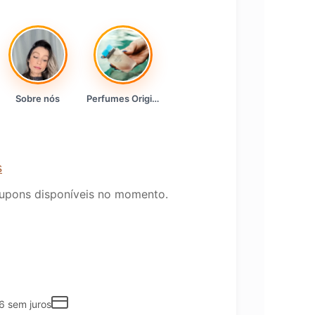
Sobre nós
Perfumes Originais
s
upons disponíveis no momento.
6
sem juros