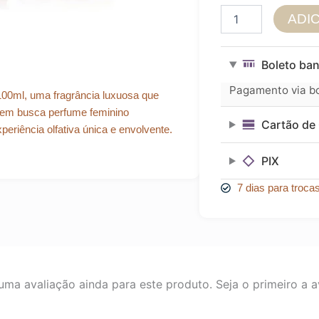
Perfume
ADI
Al
Wataniah
Durrat
Boleto ban
EDP
85ml
Pagamento via bol
00ml, uma fragrância luxuosa que
quantidade
quem busca perfume feminino
Cartão de 
periência olfativa única e envolvente.
PIX
7 dias para troca
ma avaliação ainda para este produto. Seja o primeiro a av