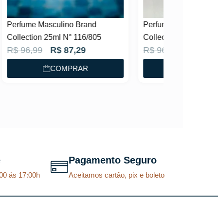
Perfume Feminino Brand
Collection 25ml N° 177/811
O
O
R$
96,99
R$
87,29
p
p
COMPRAR
r
r
e
e
ç
ç
o
o
o
a
r
t
e
Pagamento Seguro
i
u
00 ás 17:00h
Aceitamos cartão, pix e boleto
g
a
i
l
n
é