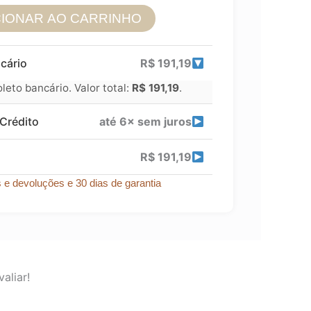
CIONAR AO CARRINHO
cário
R$
191,19
eto bancário. Valor total:
R$
191,19
.
Crédito
até 6× sem juros
R$
191,19
s e devoluções e 30 dias de garantia
aliar!