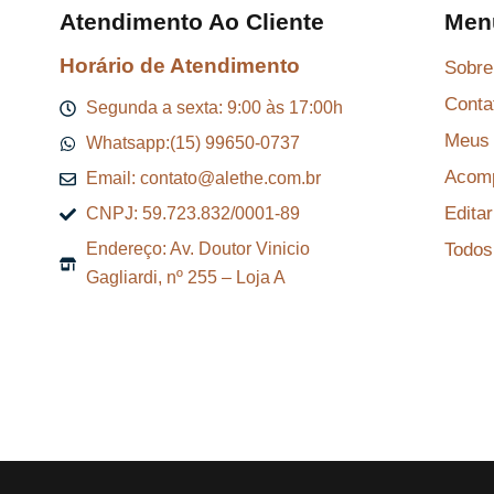
:
a
:
Atendimento Ao Cliente
Men
R
l
R
Horário de Atendimento
$
e
$
Sobre
r
Conta
Segunda a sexta: 9:00 às 17:00h
8
a
8
Meus 
Whatsapp:(15) 99650-0737
7
:
7
Acomp
Email: contato@alethe.com.br
,
R
,
Edita
CNPJ: 59.723.832/0001-89
2
$
2
Todos
Endereço: Av. Doutor Vinicio
9
9
Gagliardi, nº 255 – Loja A
.
9
.
6
,
9
9
.