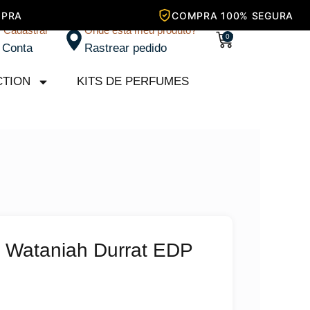
/ Cadastrar
Onde está meu produto?
Carrinho
0
 Conta
Rastrear pedido
CTION
KITS DE PERFUMES
l Wataniah Durrat EDP